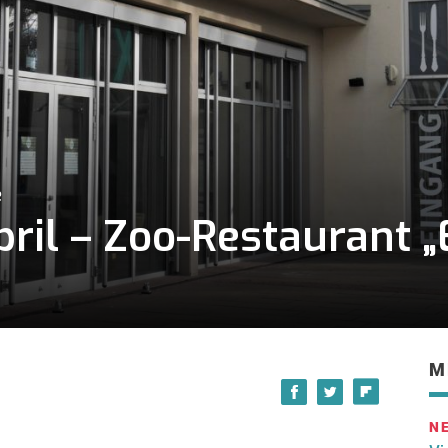
e
pril – Zoo-Restaurant
M
N