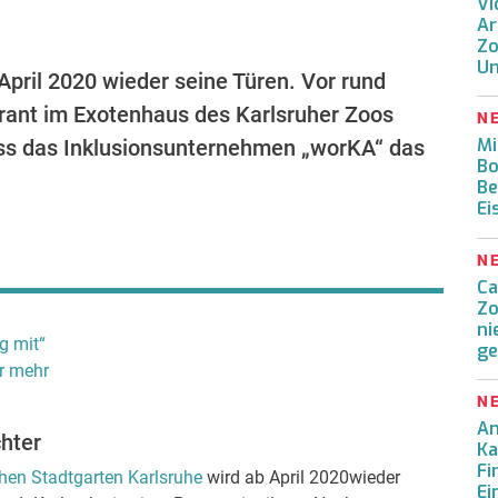
Vi
Ar
Zo
Un
pril 2020 wieder seine Türen. Vor rund
rant im Exotenhaus des Karlsruher Zoos
N
Mi
ss das Inklusionsunternehmen „worKA“ das
Bo
Be
Ei
N
Ca
Zo
ni
g mit“
ge
r mehr
N
An
hter
Ka
Fi
en Stadtgarten Karlsruhe
wird ab April 2020wieder
Ei