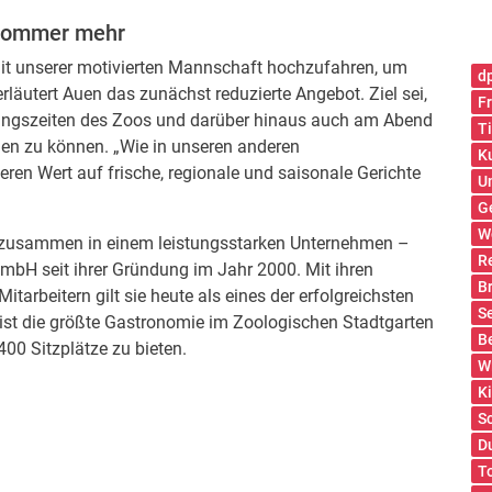
 Sommer mehr
mit unserer motivierten Mannschaft hochzufahren, um
d
läutert Auen das zunächst reduzierte Angebot. Ziel sei,
Fr
ungszeiten des Zoos und darüber hinaus auch am Abend
T
en zu können. „Wie in unseren anderen
K
en Wert auf frische, regionale und saisonale Gerichte
U
G
W
 zusammen in einem leistungsstarken Unternehmen –
R
GmbH seit ihrer Gründung im Jahr 2000. Mit ihren
B
tarbeitern gilt sie heute als eines der erfolgreichsten
S
ist die größte Gastronomie im Zoologischen Stadtgarten
B
00 Sitzplätze zu bieten.
W
K
S
D
T