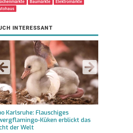
ochenmärkte
Baumärkte
Elektromärkte
utohaus
UCH INTERESSANT
oo Karlsruhe: Flauschiges
Tausende „Q
wergflamingo-Küken erblickt das
in Stuttgart
cht der Welt
2.500 wurden er