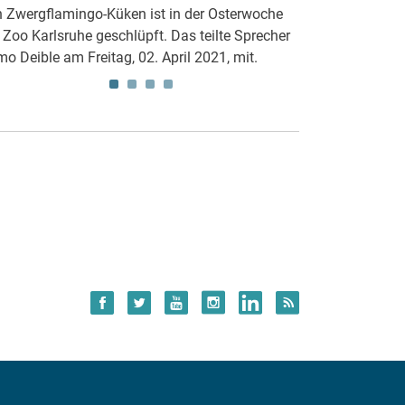
deutlich mehr 
n Zwergflamingo-Küken ist in der Osterwoche
Stuttgart zusam
 Zoo Karlsruhe geschlüpft. Das teilte Sprecher
Corona-Regeln k
mo Deible am Freitag, 02. April 2021, mit.
werden dabei grö