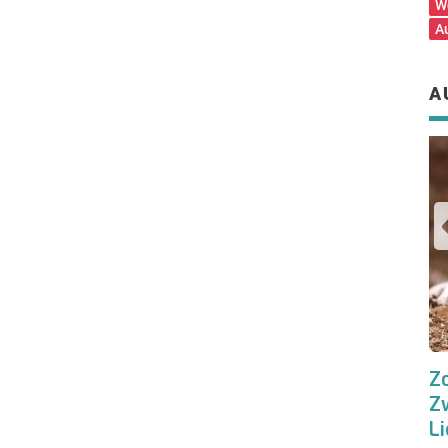
W
A
A
meinKA-Filmkritik – Aladdin | Buntes
Z
& unterhaltsames Remake
Z
Li
Immer donnerstags beginnt eine neue Kino-