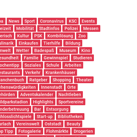
pa
News
Sport
Coronavirus
KSC
Events
eizeit
Mobilität
Stadtinfos
Polizei
Messen
ierisch
Kultur
PSK
Kombilösung
Zoo
ulinarik
Einkaufen
Tierhilfe
Bildung
mwelt
Wetter
Badespaß
Museum
Kino
esundheit
Familie
Gewinnspiel
Studieren
ochentipp
Soziales
Schule
Arbeiten
estaurants
Verkehr
Krankenhäuser
ranchenbuch
Ratgeber
Shopping
Theater
ehenswürdigkeiten
Innenstadt
Orte
ehörden
Adventskalender
Nachtleben
ildparkstadion
Highlights
Sportvereine
inderbetreuung
Bar
Entsorgung
chlosslichtspiele
Start-up
Bibliotheken
urlach
Vereinswelt
Oststadt
Beauty
op Tipp
Fotogalerie
Flohmärkte
Drogerien