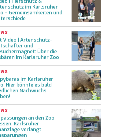
deo | Tierschutz &
tenschutz im Karlsruher
o – Gemeinsamkeiten und
terschiede
EWS
t Video | Artenschutz-
tschafter und
suchermagnet: Über die
sbären im Karlsruher Zoo
EWS
pybaras im Karlsruher
o: Hier könnte es bald
edlichen Nachwuchs
ben!
EWS
passungen an den Zoo-
ssen: Karlsruher
nanzlage verlangt
nsparungen