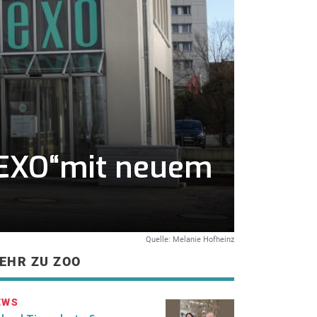
 „EXO“mit neuem
Quelle: Melanie Hofheinz
EHR ZU ZOO
EWS