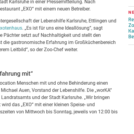
 Stadt Karlsruhe in einer Pressemitteilung. Nach
Restaurant „EXO“ mit einem neuen Betreiber.
N
Re
ergesellschaft der Lebenshilfe Karlsruhe, Ettlingen und
Zo
xotenhaus
. „Es ist für uns eine Ideallösung“, sagt
Ka
 Pächter setzt auf Nachhaltigkeit und stellt den
Be
st die gastronomische Erfahrung im Großküchenbereich
em Leitbild“, so der Zoo-Chef weiter.
fahrung mit“
 Location Menschen mit und ohne Behinderung einen
gt Michael Auen, Vorstand der Lebenshilfe. Die „worKA“
s Landratsamts und der Stadt Karlsruhe. „Wir bringen
 wird das „EXO“ mit einer kleinen Speise- und
zeiten von Mittwoch bis Sonntag, jeweils von 12:00 bis