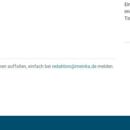
Spielwoche und bringt frische Filmstarts mit sich.
Ei
Gemeinsam mit dem Filmpalast am ZKM, hat
im
sich meinKA einen ausgewählten Film bereits
Ti
vorab angeschaut und verrät, ob sich der nächste
Kinobesuch lohnen wird.
nen auffallen, einfach bei
redaktion@meinka.de
melden.