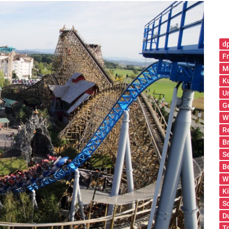
d
Fr
M
K
U
G
W
R
B
S
B
W
K
S
D
T