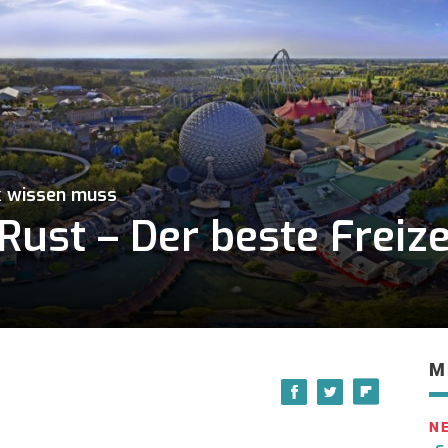
k wissen muss
Rust – Der beste Freize
M
N