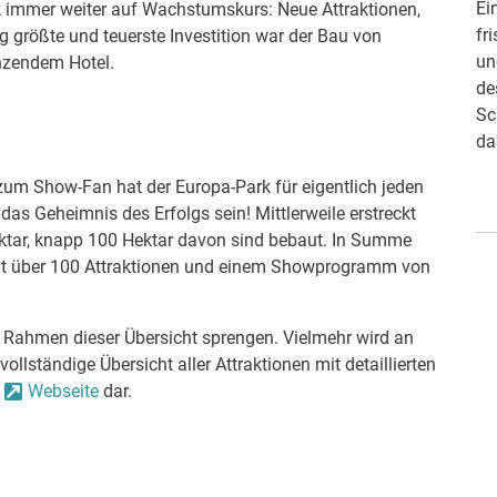
Bürgermeister Martin Lenz und Oliver Sternagel,
Ei
rk immer weiter auf Wachstumskurs: Neue Attraktionen,
Amtsleiter und Geschäftsführer der Karlsruher
fr
größte und teuerste Investition war der Bau von
Bäder, stellten am Montag, 17. Februar 2020, die
un
enzendem Hotel.
Jahresbilanz des Vorjahres der Karlsruher Bäder
de
vor und zeigten sich, trotz leichtem Rückgang,
Sc
sehr zufrieden.
da
 zum Show-Fan hat der Europa-Park für eigentlich jeden
as Geheimnis des Erfolgs sein! Mittlerweile erstreckt
ektar, knapp 100 Hektar davon sind bebaut. In Summe
it über 100 Attraktionen und einem Showprogramm von
 Rahmen dieser Übersicht sprengen. Vielmehr wird an
vollständige Übersicht aller Attraktionen mit detaillierten
r
Webseite
dar.