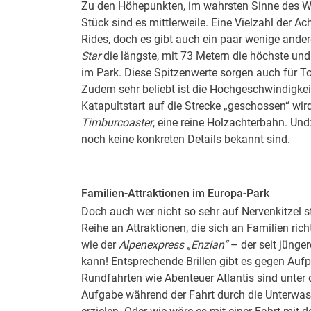
Zu den Höhepunkten, im wahrsten Sinne des Wo
Stück sind es mittlerweile. Eine Vielzahl der
Rides, doch es gibt auch ein paar wenige andere
Star
die längste, mit 73 Metern die höchste un
im Park. Diese Spitzenwerte sorgen auch für T
Zudem sehr beliebt ist die Hochgeschwindigke
Katapultstart auf die Strecke „geschossen“ wir
Timburcoaster
, eine reine Holzachterbahn. Un
noch keine konkreten Details bekannt sind.
Familien-Attraktionen im Europa-Park
Doch auch wer nicht so sehr auf Nervenkitzel s
Reihe an Attraktionen, die sich an Familien rich
wie der
Alpenexpress „Enzian“
– der seit jünge
kann! Entsprechende Brillen gibt es gegen Aufp
Rundfahrten wie Abenteuer Atlantis sind unter 
Aufgabe während der Fahrt durch die Unterwass