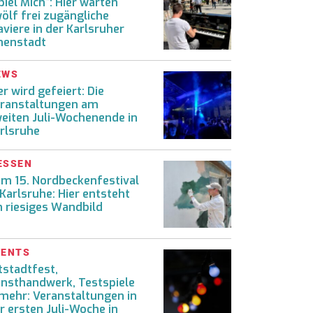
piel Mich“: Hier warten
ölf frei zugängliche
aviere in der Karlsruher
nenstadt
EWS
er wird gefeiert: Die
ranstaltungen am
eiten Juli-Wochenende in
rlsruhe
ESSEN
m 15. Nordbeckenfestival
 Karlsruhe: Hier entsteht
n riesiges Wandbild
VENTS
tstadtfest,
nsthandwerk, Testspiele
mehr: Veranstaltungen in
r ersten Juli-Woche in