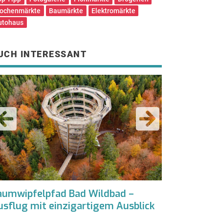
ochenmärkte
Baumärkte
Elektromärkte
utohaus
UCH INTERESSANT
aumwipfelpfad Bad Wildbad –
Sea Life Spe
usflug mit einzigartigem Ausblick
Reise durch