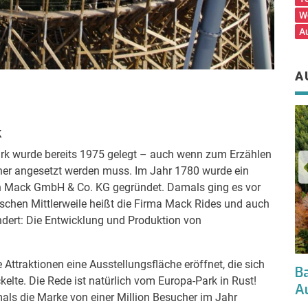
W
A
A
k
ark wurde bereits 1975 gelegt – auch wenn zum Erzählen
üher angesetzt werden muss. Im Jahr 1780 wurde ein
 Mack GmbH & Co. KG gegründet. Damals ging es vor
chen Mittlerweile heißt die Firma Mack Rides und auch
dert: Die Entwicklung und Produktion von
Attraktionen eine Ausstellungsfläche eröffnet, die sich
Karlsruher Bäder ziehen Bilanz: 1,64
B
lte. Die Rede ist natürlich vom Europa-Park in Rust!
Millionen Besucher 2019
A
als die Marke von einer Million Besucher im Jahr