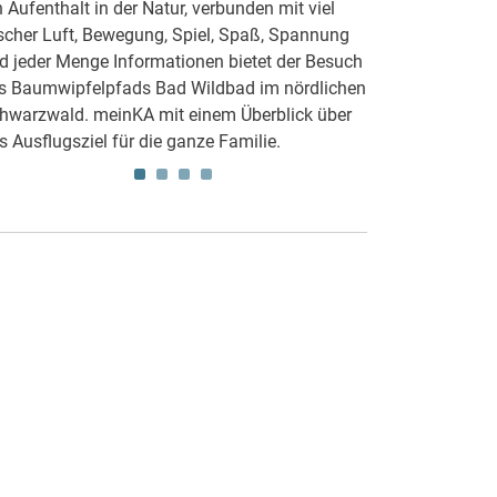
n Aufenthalt in der Natur, verbunden mit viel
Unterwasserwelt
ischer Luft, Bewegung, Spiel, Spaß, Spannung
erleben im Sea 
d jeder Menge Informationen bietet der Besuch
Amazonas erhalt
s Baumwipfelpfads Bad Wildbad im nördlichen
umfassenden Ei
hwarzwald. meinKA mit einem Überblick über
des Lebens unter
s Ausflugsziel für die ganze Familie.
zum Sea Life in 