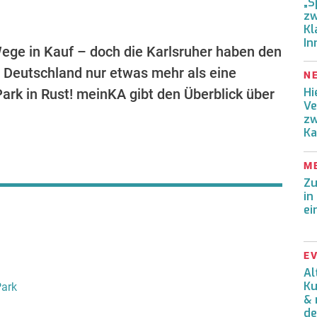
„S
zw
Kl
In
ege in Kauf – doch die Karlsruher haben den
in Deutschland nur etwas mehr als eine
N
Hi
Park in Rust! meinKA gibt den Überblick über
Ve
zw
Ka
M
Zu
in
ei
E
Al
Ku
Park
& 
de