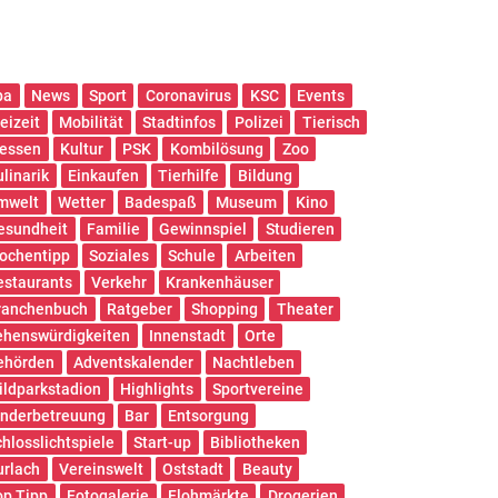
pa
News
Sport
Coronavirus
KSC
Events
eizeit
Mobilität
Stadtinfos
Polizei
Tierisch
essen
Kultur
PSK
Kombilösung
Zoo
ulinarik
Einkaufen
Tierhilfe
Bildung
mwelt
Wetter
Badespaß
Museum
Kino
esundheit
Familie
Gewinnspiel
Studieren
ochentipp
Soziales
Schule
Arbeiten
estaurants
Verkehr
Krankenhäuser
ranchenbuch
Ratgeber
Shopping
Theater
ehenswürdigkeiten
Innenstadt
Orte
ehörden
Adventskalender
Nachtleben
ildparkstadion
Highlights
Sportvereine
inderbetreuung
Bar
Entsorgung
chlosslichtspiele
Start-up
Bibliotheken
urlach
Vereinswelt
Oststadt
Beauty
op Tipp
Fotogalerie
Flohmärkte
Drogerien