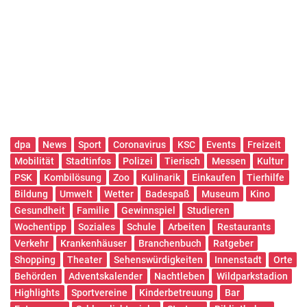
dpa
News
Sport
Coronavirus
KSC
Events
Freizeit
Mobilität
Stadtinfos
Polizei
Tierisch
Messen
Kultur
PSK
Kombilösung
Zoo
Kulinarik
Einkaufen
Tierhilfe
Bildung
Umwelt
Wetter
Badespaß
Museum
Kino
Gesundheit
Familie
Gewinnspiel
Studieren
Wochentipp
Soziales
Schule
Arbeiten
Restaurants
Verkehr
Krankenhäuser
Branchenbuch
Ratgeber
Shopping
Theater
Sehenswürdigkeiten
Innenstadt
Orte
Behörden
Adventskalender
Nachtleben
Wildparkstadion
Highlights
Sportvereine
Kinderbetreuung
Bar