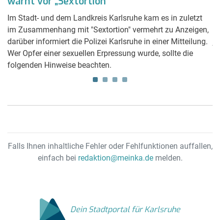
warnt vor „Sextortion“
P
Im Stadt- und dem Landkreis Karlsruhe kam es in zuletzt
Z
r
im Zusammenhang mit "Sextortion" vermehrt zu Anzeigen,
Mi
darüber informiert die Polizei Karlsruhe in einer Mitteilung.
jä
Wer Opfer einer sexuellen Erpressung wurde, sollte die
ei
folgenden Hinweise beachten.
in
Falls Ihnen inhaltliche Fehler oder Fehlfunktionen auffallen,
einfach bei
redaktion@meinka.de
melden.
Dein Stadtportal für Karlsruhe