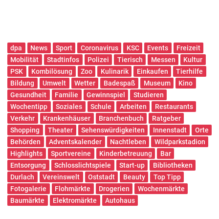
dpa
News
Sport
Coronavirus
KSC
Events
Freizeit
Mobilität
Stadtinfos
Polizei
Tierisch
Messen
Kultur
PSK
Kombilösung
Zoo
Kulinarik
Einkaufen
Tierhilfe
Bildung
Umwelt
Wetter
Badespaß
Museum
Kino
Gesundheit
Familie
Gewinnspiel
Studieren
Wochentipp
Soziales
Schule
Arbeiten
Restaurants
Verkehr
Krankenhäuser
Branchenbuch
Ratgeber
Shopping
Theater
Sehenswürdigkeiten
Innenstadt
Orte
Behörden
Adventskalender
Nachtleben
Wildparkstadion
Highlights
Sportvereine
Kinderbetreuung
Bar
Entsorgung
Schlosslichtspiele
Start-up
Bibliotheken
Durlach
Vereinswelt
Oststadt
Beauty
Top Tipp
Fotogalerie
Flohmärkte
Drogerien
Wochenmärkte
Baumärkte
Elektromärkte
Autohaus