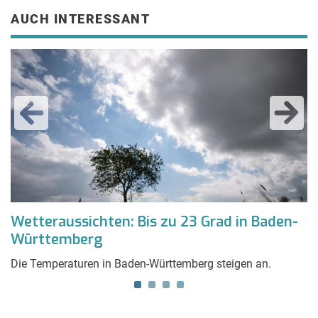
AUCH INTERESSANT
m
Wetteraussichten: Bis zu 23 Grad in Baden-
W
Württemberg
N
Die Temperaturen in Baden-Württemberg steigen an.
D
Fa
Ka