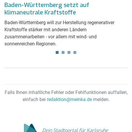
t
Baden-Württemberg setzt auf
F
klimaneutrale Kraftstoffe
n
Baden-Württemberg will zur Herstellung regenerativer
Di
er
Kraftstoffe stärker mit anderen Ländern
Fö
zusammenarbeiten - vor allem mit wind- und
u
sonnenreichen Regionen.
Falls Ihnen inhaltliche Fehler oder Fehlfunktionen auffallen,
einfach bei
redaktion@meinka.de
melden.
Dein Stadtportal für Karlsruhe