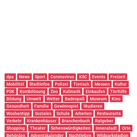
dpa
News
Sport
Coronavirus
KSC
Events
Freizeit
Mobilität
Stadtinfos
Polizei
Tierisch
Messen
Kultur
PSK
Kombilösung
Zoo
Kulinarik
Einkaufen
Tierhilfe
Bildung
Umwelt
Wetter
Badespaß
Museum
Kino
Gesundheit
Familie
Gewinnspiel
Studieren
Wochentipp
Soziales
Schule
Arbeiten
Restaurants
Verkehr
Krankenhäuser
Branchenbuch
Ratgeber
Shopping
Theater
Sehenswürdigkeiten
Innenstadt
Orte
Behörden
Adventskalender
Nachtleben
Wildparkstadion