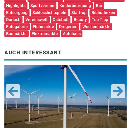
Highlights
Sportvereine
Kinderbetreuung
Bar
Entsorgung
Schlosslichtspiele
Start-up
Bibliotheken
Durlach
Vereinswelt
Oststadt
Beauty
Top Tipp
Fotogalerie
Flohmärkte
Drogerien
Wochenmärkte
Baumärkte
Elektromärkte
Autohaus
AUCH INTERESSANT