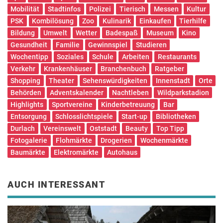
Mobilität
Stadtinfos
Polizei
Tierisch
Messen
Kultur
PSK
Kombilösung
Zoo
Kulinarik
Einkaufen
Tierhilfe
Bildung
Umwelt
Wetter
Badespaß
Museum
Kino
Gesundheit
Familie
Gewinnspiel
Studieren
Wochentipp
Soziales
Schule
Arbeiten
Restaurants
Verkehr
Krankenhäuser
Branchenbuch
Ratgeber
Shopping
Theater
Sehenswürdigkeiten
Innenstadt
Orte
Behörden
Adventskalender
Nachtleben
Wildparkstadion
Highlights
Sportvereine
Kinderbetreuung
Bar
Entsorgung
Schlosslichtspiele
Start-up
Bibliotheken
Durlach
Vereinswelt
Oststadt
Beauty
Top Tipp
Fotogalerie
Flohmärkte
Drogerien
Wochenmärkte
Baumärkte
Elektromärkte
Autohaus
AUCH INTERESSANT