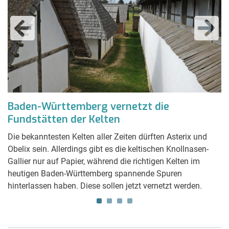
r
Baden-Württemberg vernetzt die
S
Fundstätten der Kelten
B
Die bekanntesten Kelten aller Zeiten dürften Asterix und
De
Obelix sein. Allerdings gibt es die keltischen Knollnasen-
Be
Gallier nur auf Papier, während die richtigen Kelten im
de
heutigen Baden-Württemberg spannende Spuren
Wi
hinterlassen haben. Diese sollen jetzt vernetzt werden.