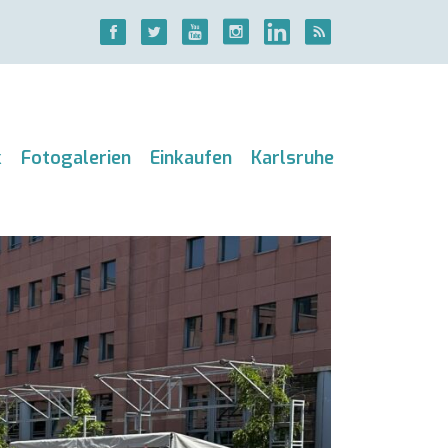
k
Fotogalerien
Einkaufen
Karlsruhe