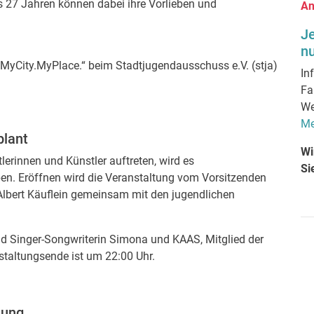
is 27 Jahren können dabei ihre Vorlieben und
An
J
nu
 „MyCity.MyPlace.“ beim Stadtjugendausschuss e.V. (stja)
In
Fa
We
Me
plant
Wi
lerinnen und Künstler auftreten, wird es
Si
n. Eröffnen wird die Veranstaltung vom Vorsitzenden
Albert Käuflein gemeinsam mit den jugendlichen
d Singer-Songwriterin Simona und KAAS, Mitglied der
staltungsende ist um 22:00 Uhr.
tung