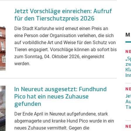
Jetzt Vorschläge einreichen: Aufruf
für den Tierschutzpreis 2026
Die Stadt Karlsruhe wird erneut einen Preis an
M
eine Person oder Organisation verleihen, die sich
auf vorbildliche Art und Weise für den Schutz von
Tieren engagiert. Vorschläge können ab sofort bis
N
zum Sonntag, 04. Oktober 2026, eingereicht
„S
werden.
zw
Kl
In
In Neureut ausgesetzt: Fundhund
N
Pico hat ein neues Zuhause
Je
Au
gefunden
Ti
Der Ende April in Neureut aufgefundene, stark
abgemagerte und kranke Hund Pico wurde in ein
N
neues Zuhause vermittelt. Gegen die