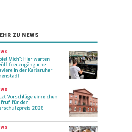
EHR ZU NEWS
EWS
piel Mich“: Hier warten
ölf frei zugängliche
aviere in der Karlsruher
nenstadt
EWS
tzt Vorschläge einreichen:
fruf für den
erschutzpreis 2026
EWS