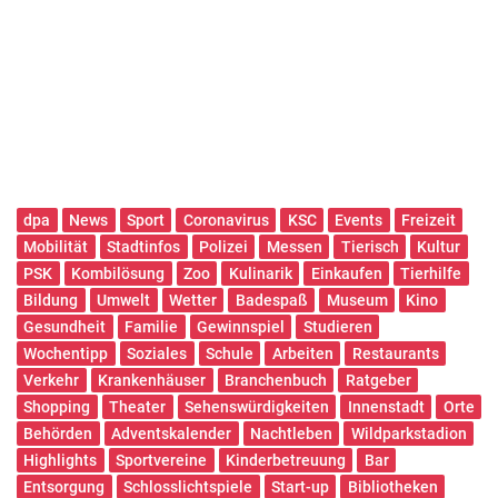
dpa
News
Sport
Coronavirus
KSC
Events
Freizeit
Mobilität
Stadtinfos
Polizei
Messen
Tierisch
Kultur
PSK
Kombilösung
Zoo
Kulinarik
Einkaufen
Tierhilfe
Bildung
Umwelt
Wetter
Badespaß
Museum
Kino
Gesundheit
Familie
Gewinnspiel
Studieren
Wochentipp
Soziales
Schule
Arbeiten
Restaurants
Verkehr
Krankenhäuser
Branchenbuch
Ratgeber
Shopping
Theater
Sehenswürdigkeiten
Innenstadt
Orte
Behörden
Adventskalender
Nachtleben
Wildparkstadion
Highlights
Sportvereine
Kinderbetreuung
Bar
Entsorgung
Schlosslichtspiele
Start-up
Bibliotheken