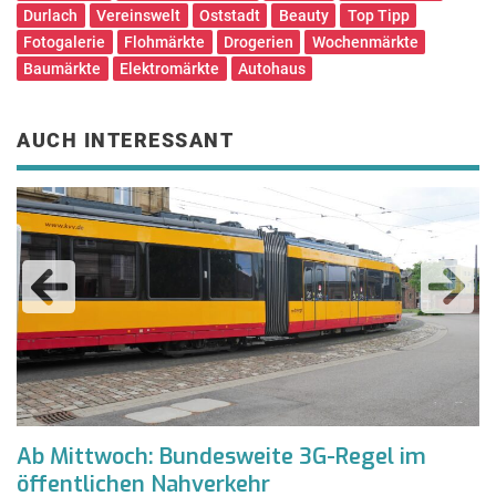
Durlach
Vereinswelt
Oststadt
Beauty
Top Tipp
Fotogalerie
Flohmärkte
Drogerien
Wochenmärkte
Baumärkte
Elektromärkte
Autohaus
AUCH INTERESSANT
Ab Mittwoch: Bundesweite 3G-Regel im
E
öffentlichen Nahverkehr
G