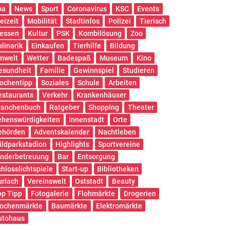
pa
News
Sport
Coronavirus
KSC
Events
eizeit
Mobilität
Stadtinfos
Polizei
Tierisch
essen
Kultur
PSK
Kombilösung
Zoo
ulinarik
Einkaufen
Tierhilfe
Bildung
mwelt
Wetter
Badespaß
Museum
Kino
esundheit
Familie
Gewinnspiel
Studieren
ochentipp
Soziales
Schule
Arbeiten
estaurants
Verkehr
Krankenhäuser
ranchenbuch
Ratgeber
Shopping
Theater
ehenswürdigkeiten
Innenstadt
Orte
ehörden
Adventskalender
Nachtleben
ildparkstadion
Highlights
Sportvereine
inderbetreuung
Bar
Entsorgung
chlosslichtspiele
Start-up
Bibliotheken
urlach
Vereinswelt
Oststadt
Beauty
op Tipp
Fotogalerie
Flohmärkte
Drogerien
ochenmärkte
Baumärkte
Elektromärkte
utohaus