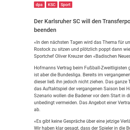
dpa
KSC
Sport
Der Karlsruher SC will den Transferp
beenden
«In den nächsten Tagen wird das Thema für uns
Rostock zu sitzen und plötzlich poppt dann wi
Sportchef Oliver Kreuzer den «Badischen Neue
Hofmanns Vertrag beim Fußball-Zweitligisten gi
ist aber die Bundesliga. Bereits im vergangen
dieser ließ ihn jedoch nicht ziehen. Das ganz
das Auftaktspiel der vergangenen Saison bei Ha
Szenario wollen die Badener vor dem Start in d
unbedingt vermeiden. Das Angebot einer Vertra
ab.
«Es gibt keine Gespräche über eine jetzige Verl
Wir haben klar gesagt, dass der Spieler in die