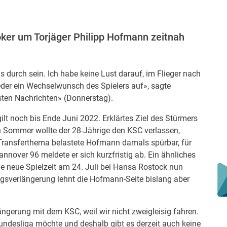
oker um Torjäger Philipp Hofmann zeitnah
 durch sein. Ich habe keine Lust darauf, im Flieger nach
eder ein Wechselwunsch des Spielers auf», sagte
sten Nachrichten» (Donnerstag).
lt noch bis Ende Juni 2022. Erklärtes Ziel des Stürmers
en Sommer wollte der 28-Jährige den KSC verlassen,
e Transferthema belastete Hofmann damals spürbar, für
nnover 96 meldete er sich kurzfristig ab. Ein ähnliches
ie neue Spielzeit am 24. Juli bei Hansa Rostock nun
gsverlängerung lehnt die Hofmann-Seite bislang aber
ängerung mit dem KSC, weil wir nicht zweigleisig fahren.
 Bundesliga möchte und deshalb gibt es derzeit auch keine