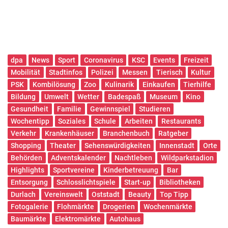
dpa
News
Sport
Coronavirus
KSC
Events
Freizeit
Mobilität
Stadtinfos
Polizei
Messen
Tierisch
Kultur
PSK
Kombilösung
Zoo
Kulinarik
Einkaufen
Tierhilfe
Bildung
Umwelt
Wetter
Badespaß
Museum
Kino
Gesundheit
Familie
Gewinnspiel
Studieren
Wochentipp
Soziales
Schule
Arbeiten
Restaurants
Verkehr
Krankenhäuser
Branchenbuch
Ratgeber
Shopping
Theater
Sehenswürdigkeiten
Innenstadt
Orte
Behörden
Adventskalender
Nachtleben
Wildparkstadion
Highlights
Sportvereine
Kinderbetreuung
Bar
Entsorgung
Schlosslichtspiele
Start-up
Bibliotheken
Durlach
Vereinswelt
Oststadt
Beauty
Top Tipp
Fotogalerie
Flohmärkte
Drogerien
Wochenmärkte
Baumärkte
Elektromärkte
Autohaus