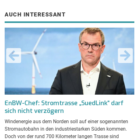
AUCH INTERESSANT
EnBW-Chef: Stromtrasse „SuedLink“ darf
T
sich nicht verzögern
W
Windenergie aus dem Norden soll auf einer sogenannten
H
Stromautobahn in den industriestarken Süden kommen.
i
Doch von der rund 700 Kilometer langen Trasse sind
hä