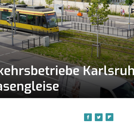
kehrsbetriebe Karlsru
asengleise