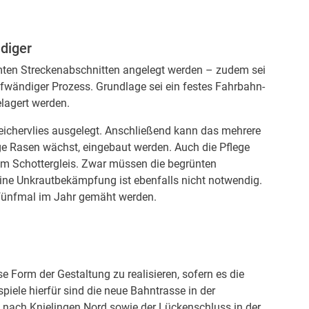
ndiger
mten Streckenabschnitten angelegt werden – zudem sei
fwändiger Prozess. Grundlage sei ein festes Fahrbahn-
lagert werden.
eichervlies ausgelegt. Anschließend kann das mehrere
ige Rasen wächst, eingebaut werden. Auch die Pflege
nem Schottergleis. Zwar müssen die begrünten
ine Unkrautbekämpfung ist ebenfalls nicht notwendig.
 fünfmal im Jahr gemäht werden.
e Form der Gestaltung zu realisieren, sofern es die
piele hierfür sind die neue Bahntrasse in der
t nach Knielingen Nord sowie der Lückenschluss in der