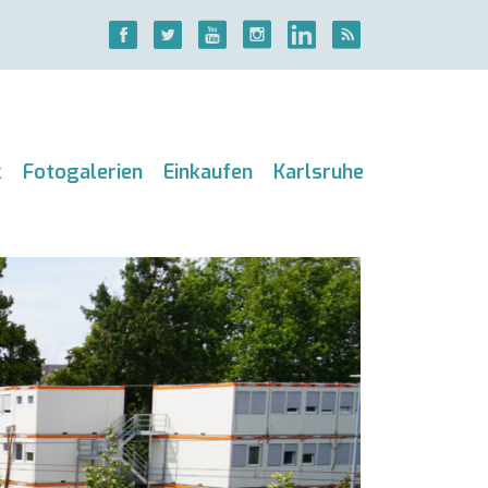
k
Fotogalerien
Einkaufen
Karlsruhe