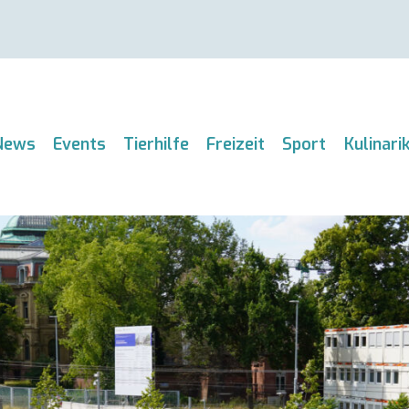
News
Events
Tierhilfe
Freizeit
Sport
Kulinari