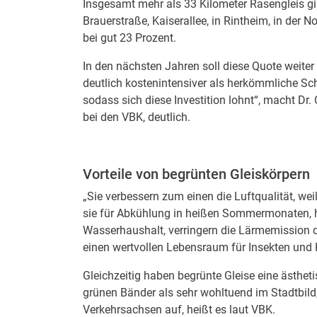
Insgesamt mehr als 33 Kilometer Rasengleis gib
Brauerstraße, Kaiserallee, in Rintheim, in der N
bei gut 23 Prozent.
In den nächsten Jahren soll diese Quote weite
deutlich kostenintensiver als herkömmliche Scho
sodass sich diese Investition lohnt“, macht Dr.
bei den VBK, deutlich.
Vorteile von begrünten Gleiskörpern
„Sie verbessern zum einen die Luftqualität, w
sie für Abkühlung in heißen Sommermonaten, 
Wasserhaushalt, verringern die Lärmemission d
einen wertvollen Lebensraum für Insekten und K
Gleichzeitig haben begrünte Gleise eine ästh
grünen Bänder als sehr wohltuend im Stadtbild,
Verkehrsachsen auf, heißt es laut VBK.