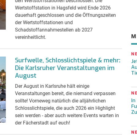
den Wertstoffstationen beschlossen: Die
Wertstoffstation in Hagsfeld wird Ende 2026
dauerhaft geschlossen und die Öffnungszeiten
der Wertstoffstationen und
Schadstoffannahmestellen ab 2027
M
vereinheitlicht.
N
Surfwelle, Schlosslichtspiele & mehr:
Je
Die Karlsruher Veranstaltungen im
Au
Ti
August
Der August in Karlsruhe hält einige
Veranstaltungen bereit, die niemand verpassen
N
In
sollte! Vorneweg natürlich die alljährlichen
Fu
Schlosslichtspiele, die auch 2026 ein Highlight
Zu
sein werden - aber auch weitere Events warten in
der Fächerstadt auf euch!
N