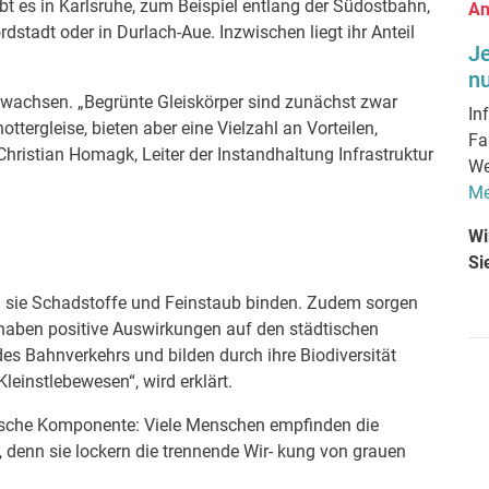
t es in Karlsruhe, zum Beispiel entlang der Südostbahn,
An
ordstadt oder in Durlach-Aue. Inzwischen liegt ihr Anteil
J
nu
r wachsen. „Begrünte Gleiskörper sind zunächst zwar
In
ttergleise, bieten aber eine Vielzahl an Vorteilen,
Fa
 Christian Homagk, Leiter der Instandhaltung Infrastruktur
We
Me
Wi
Si
eil sie Schadstoffe und Feinstaub binden. Zudem sorgen
haben positive Auswirkungen auf den städtischen
es Bahnverkehrs und bilden durch ihre Biodiversität
leinstlebewesen“, wird erklärt.
etische Komponente: Viele Menschen empfinden die
 denn sie lockern die trennende Wir- kung von grauen