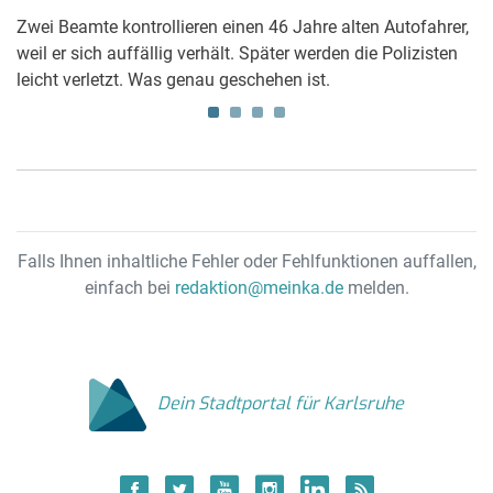
Zwei Beamte kontrollieren einen 46 Jahre alten Autofahrer,
Jo
weil er sich auffällig verhält. Später werden die Polizisten
W
im
leicht verletzt. Was genau geschehen ist.
If
de
t
Falls Ihnen inhaltliche Fehler oder Fehlfunktionen auffallen,
einfach bei
redaktion@meinka.de
melden.
Dein Stadtportal für Karlsruhe