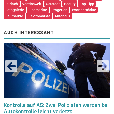
Durlach
Vereinswelt
Oststadt
Beauty
Top Tipp
Fotogalerie
Flohmärkte
Drogerien
Wochenmärkte
Baumärkte
Elektromärkte
Autohaus
AUCH INTERESSANT
Kontrolle auf A5: Zwei Polizisten werden bei
G
Autokontrolle leicht verletzt
P