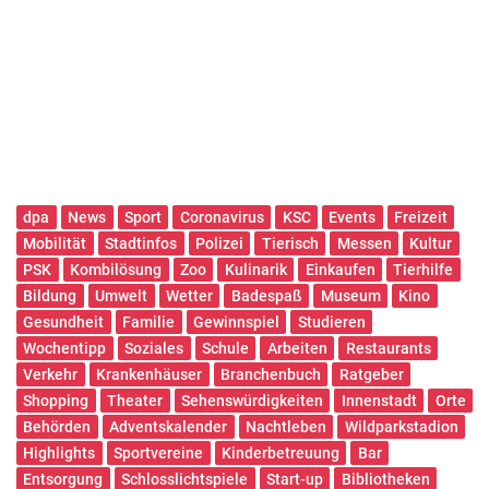
dpa
News
Sport
Coronavirus
KSC
Events
Freizeit
Mobilität
Stadtinfos
Polizei
Tierisch
Messen
Kultur
PSK
Kombilösung
Zoo
Kulinarik
Einkaufen
Tierhilfe
Bildung
Umwelt
Wetter
Badespaß
Museum
Kino
Gesundheit
Familie
Gewinnspiel
Studieren
Wochentipp
Soziales
Schule
Arbeiten
Restaurants
Verkehr
Krankenhäuser
Branchenbuch
Ratgeber
Shopping
Theater
Sehenswürdigkeiten
Innenstadt
Orte
Behörden
Adventskalender
Nachtleben
Wildparkstadion
Highlights
Sportvereine
Kinderbetreuung
Bar
Entsorgung
Schlosslichtspiele
Start-up
Bibliotheken