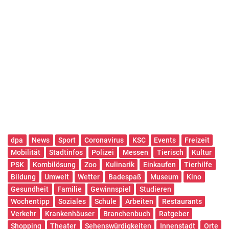
dpa
News
Sport
Coronavirus
KSC
Events
Freizeit
Mobilität
Stadtinfos
Polizei
Messen
Tierisch
Kultur
PSK
Kombilösung
Zoo
Kulinarik
Einkaufen
Tierhilfe
Bildung
Umwelt
Wetter
Badespaß
Museum
Kino
Gesundheit
Familie
Gewinnspiel
Studieren
Wochentipp
Soziales
Schule
Arbeiten
Restaurants
Verkehr
Krankenhäuser
Branchenbuch
Ratgeber
Shopping
Theater
Sehenswürdigkeiten
Innenstadt
Orte