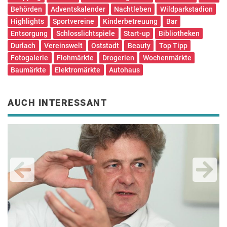
Behörden
Adventskalender
Nachtleben
Wildparkstadion
Highlights
Sportvereine
Kinderbetreuung
Bar
Entsorgung
Schlosslichtspiele
Start-up
Bibliotheken
Durlach
Vereinswelt
Oststadt
Beauty
Top Tipp
Fotogalerie
Flohmärkte
Drogerien
Wochenmärkte
Baumärkte
Elektromärkte
Autohaus
AUCH INTERESSANT