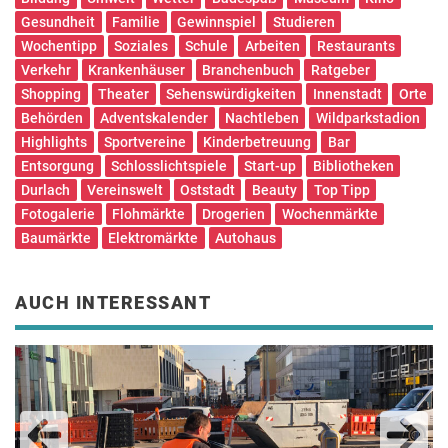
Gesundheit
Familie
Gewinnspiel
Studieren
Wochentipp
Soziales
Schule
Arbeiten
Restaurants
Verkehr
Krankenhäuser
Branchenbuch
Ratgeber
Shopping
Theater
Sehenswürdigkeiten
Innenstadt
Orte
Behörden
Adventskalender
Nachtleben
Wildparkstadion
Highlights
Sportvereine
Kinderbetreuung
Bar
Entsorgung
Schlosslichtspiele
Start-up
Bibliotheken
Durlach
Vereinswelt
Oststadt
Beauty
Top Tipp
Fotogalerie
Flohmärkte
Drogerien
Wochenmärkte
Baumärkte
Elektromärkte
Autohaus
AUCH INTERESSANT