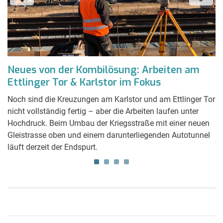
Neues von der Kombilösung: Arbeiten am
S
Ettlinger Tor & Karlstor im Fokus
I
es
Noch sind die Kreuzungen am Karlstor und am Ettlinger Tor
Di
nicht vollständig fertig – aber die Arbeiten laufen unter
A
Hochdruck. Beim Umbau der Kriegsstraße mit einer neuen
A
es
Gleistrasse oben und einem darunterliegenden Autotunnel
d
läuft derzeit der Endspurt.
Kl