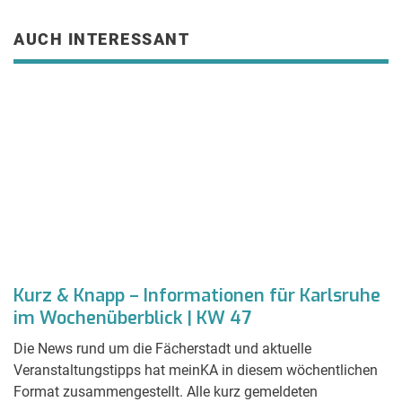
AUCH INTERESSANT
Kurz & Knapp – Informationen für Karlsruhe
S
im Wochenüberblick | KW 47
H
Die News rund um die Fächerstadt und aktuelle
2
Veranstaltungstipps hat meinKA in diesem wöchentlichen
J
Format zusammengestellt. Alle kurz gemeldeten
K