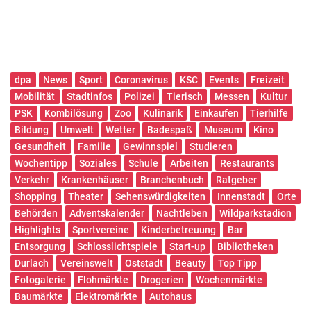
dpa
News
Sport
Coronavirus
KSC
Events
Freizeit
Mobilität
Stadtinfos
Polizei
Tierisch
Messen
Kultur
PSK
Kombilösung
Zoo
Kulinarik
Einkaufen
Tierhilfe
Bildung
Umwelt
Wetter
Badespaß
Museum
Kino
Gesundheit
Familie
Gewinnspiel
Studieren
Wochentipp
Soziales
Schule
Arbeiten
Restaurants
Verkehr
Krankenhäuser
Branchenbuch
Ratgeber
Shopping
Theater
Sehenswürdigkeiten
Innenstadt
Orte
Behörden
Adventskalender
Nachtleben
Wildparkstadion
Highlights
Sportvereine
Kinderbetreuung
Bar
Entsorgung
Schlosslichtspiele
Start-up
Bibliotheken
Durlach
Vereinswelt
Oststadt
Beauty
Top Tipp
Fotogalerie
Flohmärkte
Drogerien
Wochenmärkte
Baumärkte
Elektromärkte
Autohaus