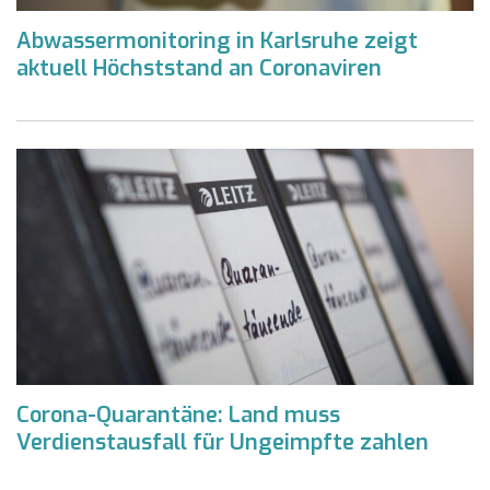
Abwassermonitoring in Karlsruhe zeigt
aktuell Höchststand an Coronaviren
Corona-Quarantäne: Land muss
Verdienstausfall für Ungeimpfte zahlen