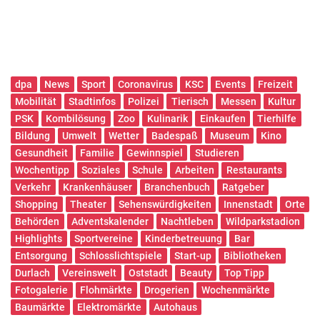
dpa
News
Sport
Coronavirus
KSC
Events
Freizeit
Mobilität
Stadtinfos
Polizei
Tierisch
Messen
Kultur
PSK
Kombilösung
Zoo
Kulinarik
Einkaufen
Tierhilfe
Bildung
Umwelt
Wetter
Badespaß
Museum
Kino
Gesundheit
Familie
Gewinnspiel
Studieren
Wochentipp
Soziales
Schule
Arbeiten
Restaurants
Verkehr
Krankenhäuser
Branchenbuch
Ratgeber
Shopping
Theater
Sehenswürdigkeiten
Innenstadt
Orte
Behörden
Adventskalender
Nachtleben
Wildparkstadion
Highlights
Sportvereine
Kinderbetreuung
Bar
Entsorgung
Schlosslichtspiele
Start-up
Bibliotheken
Durlach
Vereinswelt
Oststadt
Beauty
Top Tipp
Fotogalerie
Flohmärkte
Drogerien
Wochenmärkte
Baumärkte
Elektromärkte
Autohaus