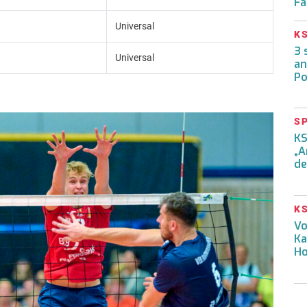
Fa
Universal
K
3 
Universal
an
Po
S
KS
„A
de
K
Vo
Ka
Ho