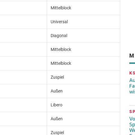
Mittelblock
Universal
Diagonal
Mittelblock
M
Mittelblock
K
Zuspiel
Au
Fa
wi
Außen
Libero
S
Vo
Außen
Sp
We
Zuspiel