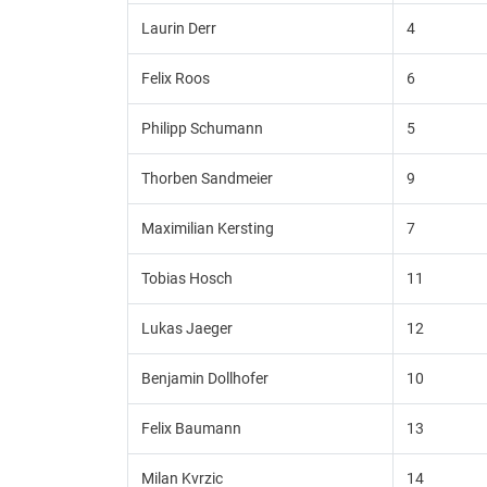
Laurin Derr
4
Felix Roos
6
Philipp Schumann
5
Thorben Sandmeier
9
Maximilian Kersting
7
Tobias Hosch
11
Lukas Jaeger
12
Benjamin Dollhofer
10
Felix Baumann
13
Milan Kvrzic
14