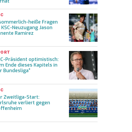
rhat
SC
sommerlich-heiße Fragen
 KSC-Neuzugang Jason
nente Ramirez
PORT
C-Präsident optimistisch:
m Ende dieses Kapitels in
r Bundesliga“
SC
r Zweitliga-Start:
rlsruhe verliert gegen
ffenheim