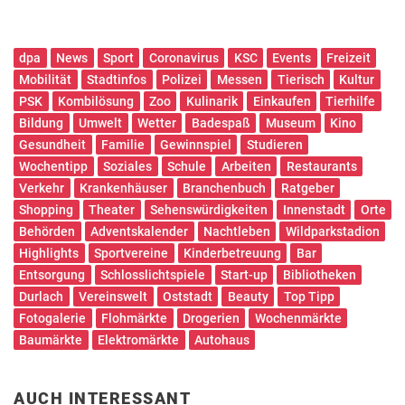
dpa
News
Sport
Coronavirus
KSC
Events
Freizeit
Mobilität
Stadtinfos
Polizei
Messen
Tierisch
Kultur
PSK
Kombilösung
Zoo
Kulinarik
Einkaufen
Tierhilfe
Bildung
Umwelt
Wetter
Badespaß
Museum
Kino
Gesundheit
Familie
Gewinnspiel
Studieren
Wochentipp
Soziales
Schule
Arbeiten
Restaurants
Verkehr
Krankenhäuser
Branchenbuch
Ratgeber
Shopping
Theater
Sehenswürdigkeiten
Innenstadt
Orte
Behörden
Adventskalender
Nachtleben
Wildparkstadion
Highlights
Sportvereine
Kinderbetreuung
Bar
Entsorgung
Schlosslichtspiele
Start-up
Bibliotheken
Durlach
Vereinswelt
Oststadt
Beauty
Top Tipp
Fotogalerie
Flohmärkte
Drogerien
Wochenmärkte
Baumärkte
Elektromärkte
Autohaus
AUCH INTERESSANT