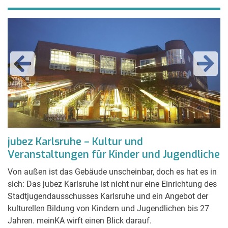
jubez Karlsruhe – Kultur und
K
Veranstaltungen für Kinder und Jugendliche
P
Von außen ist das Gebäude unscheinbar, doch es hat es in
De
sich: Das jubez Karlsruhe ist nicht nur eine Einrichtung des
Ve
,
Stadtjugendausschusses Karlsruhe und ein Angebot der
Ve
r
kulturellen Bildung von Kindern und Jugendlichen bis 27
Kr
Jahren. meinKA wirft einen Blick darauf.
zu