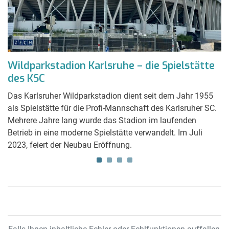
Wildparkstadion Karlsruhe – die Spielstätte
H
des KSC
g
er
Das Karlsruher Wildparkstadion dient seit dem Jahr 1955
Pa
als Spielstätte für die Profi-Mannschaft des Karlsruher SC.
er
s
Mehrere Jahre lang wurde das Stadion im laufenden
Bu
to
Betrieb in eine moderne Spielstätte verwandelt. Im Juli
(1
2023, feiert der Neubau Eröffnung.