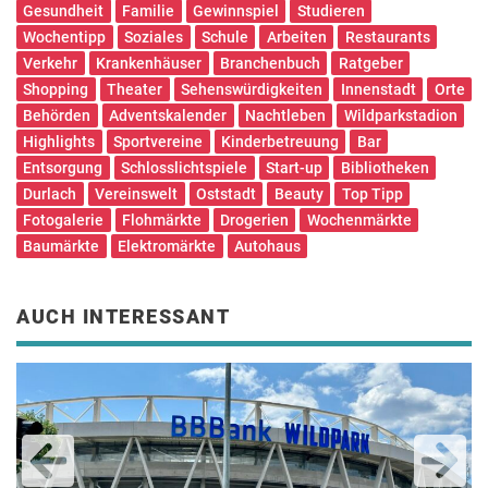
Gesundheit
Familie
Gewinnspiel
Studieren
Wochentipp
Soziales
Schule
Arbeiten
Restaurants
Verkehr
Krankenhäuser
Branchenbuch
Ratgeber
Shopping
Theater
Sehenswürdigkeiten
Innenstadt
Orte
Behörden
Adventskalender
Nachtleben
Wildparkstadion
Highlights
Sportvereine
Kinderbetreuung
Bar
Entsorgung
Schlosslichtspiele
Start-up
Bibliotheken
Durlach
Vereinswelt
Oststadt
Beauty
Top Tipp
Fotogalerie
Flohmärkte
Drogerien
Wochenmärkte
Baumärkte
Elektromärkte
Autohaus
AUCH INTERESSANT