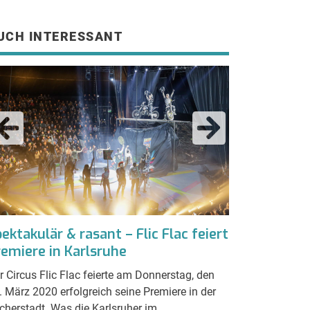
UCH INTERESSANT
ektakulär & rasant – Flic Flac feiert
Kombilösung
remiere in Karlsruhe
10 Kräne die
r Circus Flic Flac feierte am Donnerstag, den
Das benötigte Ba
. März 2020 erfolgreich seine Premiere in der
bringen ist bei 
cherstadt. Was die Karlsruher im
zum Teil gar nich