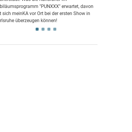
biläumsprogramm "PUNXXX" erwartet, davon
Kaiserstraße wir
t sich meinKA vor Ort bei der ersten Show in
Bagger gezogen w
rlsruhe überzeugen können!
bald 10 Kräne.