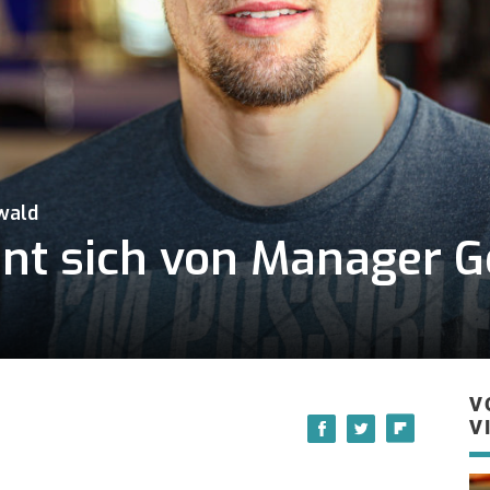
wald
nt sich von Manager Go
V
V