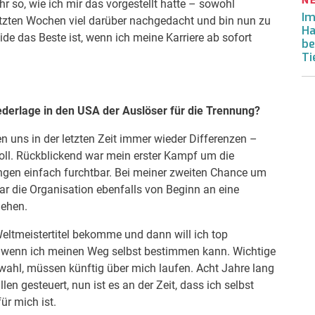
r so, wie ich mir das vorgestellt hatte – sowohl
Im
 letzten Wochen viel darüber nachgedacht und bin nun zu
Ha
e das Beste ist, wenn ich meine Karriere ab sofort
be
Ti
ederlage in den USA der Auslöser für die Trennung?
 uns in der letzten Zeit immer wieder Differenzen –
oll. Rückblickend war mein erster Kampf um die
ngen einfach furchtbar. Bei meiner zweiten Chance um
ar die Organisation ebenfalls von Beginn an eine
gehen.
 Weltmeistertitel bekomme und dann will ich top
ur, wenn ich meinen Weg selbst bestimmen kann. Wichtige
rwahl, müssen künftig über mich laufen. Acht Jahre lang
n gesteuert, nun ist es an der Zeit, dass ich selbst
ür mich ist.