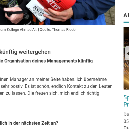
A
am-Kollege Ahmad Ali. | Quelle: Thomas Riedel
künftig weitergehen
 die Organisation deines Managements künftig
keinen Manager an meiner Seite haben. Ich übernehme
 sehr postiv. Es ist schön, endlich Kontakt zu den Leuten
zu lassen. Die freuen sich, mich endlich richtig
Wegen Corona-Virus – INVENTA und
Sp
RendezVino 2020 abgesagt!
P
Zunächst sollte alles wie geplant stattfinden -
De
doch nun wurde das Messeduo INVENTA und
05
dich in der nächsten Zeit an?
RendezVino, nur wenige Tage vor Messebeginn,
Fä