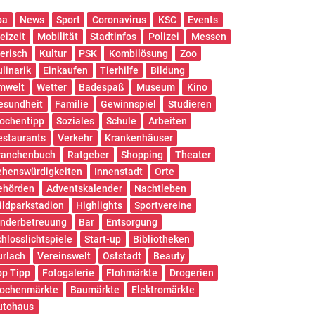
pa
News
Sport
Coronavirus
KSC
Events
eizeit
Mobilität
Stadtinfos
Polizei
Messen
ierisch
Kultur
PSK
Kombilösung
Zoo
ulinarik
Einkaufen
Tierhilfe
Bildung
mwelt
Wetter
Badespaß
Museum
Kino
esundheit
Familie
Gewinnspiel
Studieren
ochentipp
Soziales
Schule
Arbeiten
estaurants
Verkehr
Krankenhäuser
ranchenbuch
Ratgeber
Shopping
Theater
ehenswürdigkeiten
Innenstadt
Orte
ehörden
Adventskalender
Nachtleben
ildparkstadion
Highlights
Sportvereine
inderbetreuung
Bar
Entsorgung
chlosslichtspiele
Start-up
Bibliotheken
urlach
Vereinswelt
Oststadt
Beauty
op Tipp
Fotogalerie
Flohmärkte
Drogerien
ochenmärkte
Baumärkte
Elektromärkte
utohaus