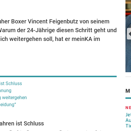
ruher Boxer Vincent Feigenbutz von seinem
arum der 24-Jährige diesen Schritt geht und
lich weitergehen soll, hat er meinKA im
ist Schluss
ennung
M
g weitergehen
heidung“
N
Je
Au
ahren ist Schluss
Ti