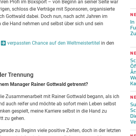
hren Profi im Boxsport – von Beginn an seiner Seite war
gen, schloss die Verträge mit Sponsoren, organisierte
N
uch Gottwald dabei. Doch nun, nach acht Jahren im
In
in die Hand nehmen und selbst über sich und sein
Fu
Zu
verpassten Chance auf den Weltmeistertitel
in den
N
Sc
Öf
Än
der Trennung
We
Ka
inem Manager Rainer Gottwald getrennt?
die Zusammenarbeit mit Rainer Gottwald begann, als ich
N
und auch reifer und möchte ab sofort mein Leben selbst
Su
Sc
ken gespielt, meine Karriere selbst in die Hand zu
Di
tt zu gehen.
Ve
erade zu Beginn viele positive Zeiten, doch in der letzten
N