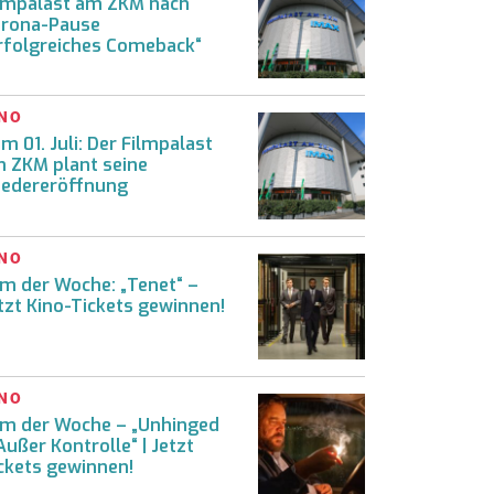
lmpalast am ZKM nach
rona-Pause
rfolgreiches Comeback“
INO
m 01. Juli: Der Filmpalast
 ZKM plant seine
edereröffnung
INO
lm der Woche: „Tenet“ –
tzt Kino-Tickets gewinnen!
INO
lm der Woche – „Unhinged
Außer Kontrolle“ | Jetzt
ckets gewinnen!