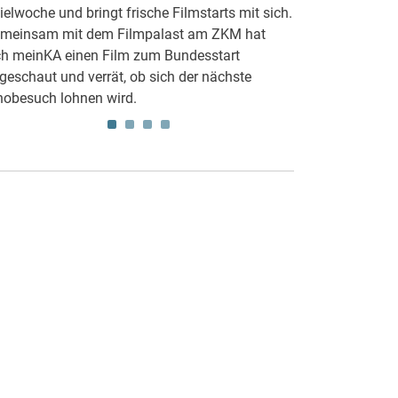
ielwoche und bringt frische Filmstarts mit sich.
Wer nach den Fe
meinsam mit dem Filmpalast am ZKM hat
Besuch plant, de
ch meinKA einen Film zum Bundesstart
der Karlsruher C
geschaut und verrät, ob sich der nächste
Heiligabend sein
nobesuch lohnen wird.
um Karlsruhe ei
geöffnet haben.