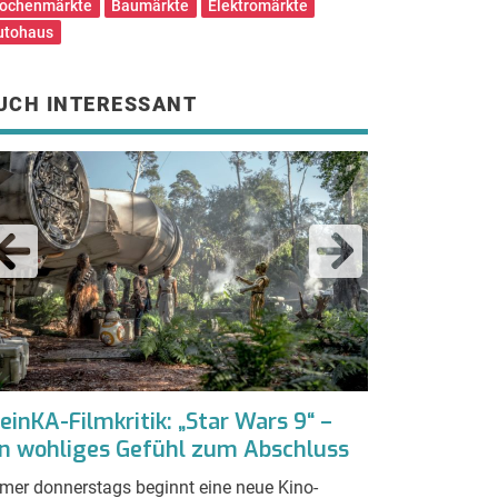
ochenmärkte
Baumärkte
Elektromärkte
utohaus
UCH INTERESSANT
inKA-Filmkritik: „Star Wars 9“ –
Noch Lust a
in wohliges Gefühl zum Abschluss
Weihnachts
den Feierta
mer donnerstags beginnt eine neue Kino-