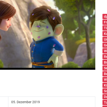
d
Fr
T
K
U
G
W
R
B
S
B
W
K
S
D
05. Dezember 2019
T