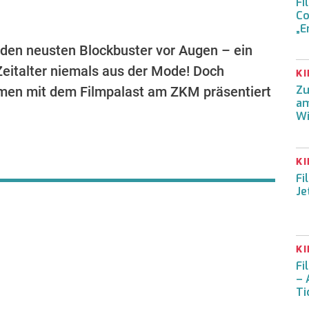
Fi
Co
„E
 den neusten Blockbuster vor Augen – ein
Zeitalter niemals aus der Mode! Doch
K
Zu
men mit dem Filmpalast am ZKM präsentiert
am
Wi
K
Fi
Je
K
Fi
– 
Ti