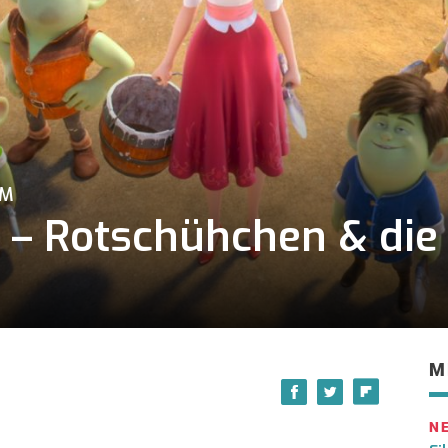
KM
 – Rotschühchen & die 
M
N