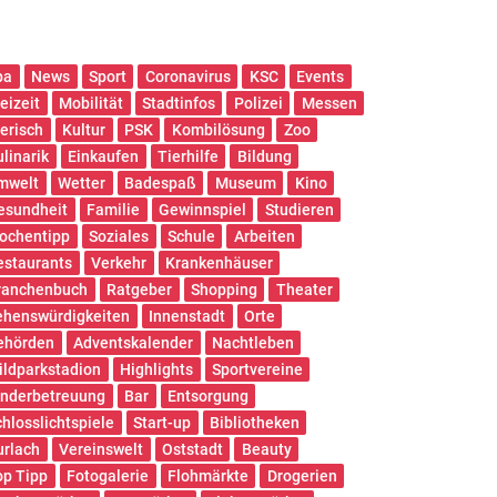
pa
News
Sport
Coronavirus
KSC
Events
eizeit
Mobilität
Stadtinfos
Polizei
Messen
ierisch
Kultur
PSK
Kombilösung
Zoo
ulinarik
Einkaufen
Tierhilfe
Bildung
mwelt
Wetter
Badespaß
Museum
Kino
esundheit
Familie
Gewinnspiel
Studieren
ochentipp
Soziales
Schule
Arbeiten
estaurants
Verkehr
Krankenhäuser
ranchenbuch
Ratgeber
Shopping
Theater
ehenswürdigkeiten
Innenstadt
Orte
ehörden
Adventskalender
Nachtleben
ildparkstadion
Highlights
Sportvereine
inderbetreuung
Bar
Entsorgung
chlosslichtspiele
Start-up
Bibliotheken
urlach
Vereinswelt
Oststadt
Beauty
op Tipp
Fotogalerie
Flohmärkte
Drogerien