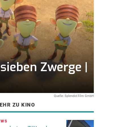
sieben Zwerge |
Quelle: Splendid Film GmbH
EHR ZU KINO
EWS