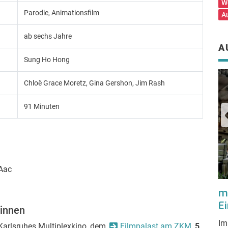
W
Parodie, Animationsfilm
A
ab sechs Jahre
A
Sung Ho Hong
Chloë Grace Moretz, Gina Gershon, Jim Rash
91 Minuten
Aac
meinKA-Filmkritik – Ad Astra: „Brad
me
Pitt reist zu den Sternen“
E
winnen
Immer donnerstags beginnt eine neue Kino-
Im
Karlsruhes Multiplexkino, dem
Filmpalast am ZKM
,
5