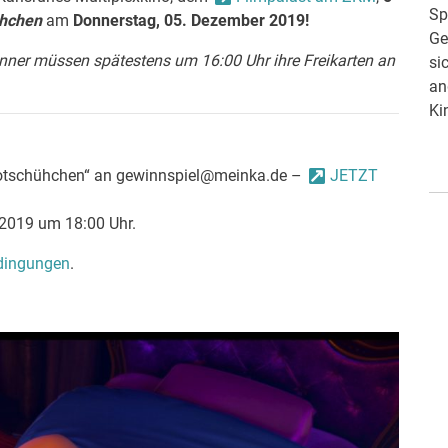
Spielwoche und bringt frische Filmstarts mit sich.
Sp
ühchen
am
Donnerstag, 05. Dezember 2019!
Gemeinsam mit dem Filmpalast am ZKM, hat
Ge
nner müssen spätestens um 16:00 Uhr ihre Freikarten an
sich meinKA einen ausgewählten Film bereits
si
vorab angeschaut und verrät, ob sich der nächste
an
Kinobesuch lohnen wird.
Ki
„Rotschühchen“ an gewinnspiel@meinka.de –
JETZT
2019 um 18:00 Uhr.
dingungen
.