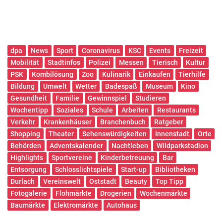
dpa
News
Sport
Coronavirus
KSC
Events
Freizeit
Mobilität
Stadtinfos
Polizei
Messen
Tierisch
Kultur
PSK
Kombilösung
Zoo
Kulinarik
Einkaufen
Tierhilfe
Bildung
Umwelt
Wetter
Badespaß
Museum
Kino
Gesundheit
Familie
Gewinnspiel
Studieren
Wochentipp
Soziales
Schule
Arbeiten
Restaurants
Verkehr
Krankenhäuser
Branchenbuch
Ratgeber
Shopping
Theater
Sehenswürdigkeiten
Innenstadt
Orte
Behörden
Adventskalender
Nachtleben
Wildparkstadion
Highlights
Sportvereine
Kinderbetreuung
Bar
Entsorgung
Schlosslichtspiele
Start-up
Bibliotheken
Durlach
Vereinswelt
Oststadt
Beauty
Top Tipp
Fotogalerie
Flohmärkte
Drogerien
Wochenmärkte
Baumärkte
Elektromärkte
Autohaus