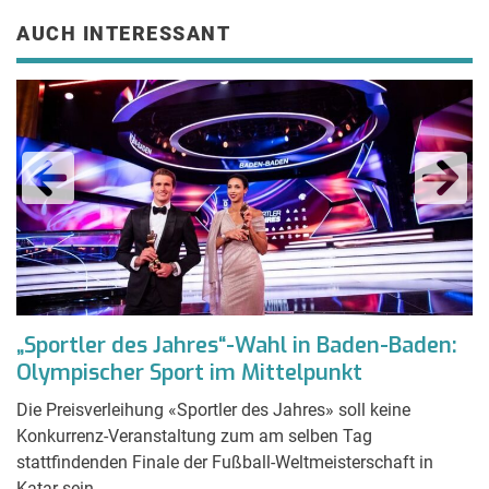
AUCH INTERESSANT
„Sportler des Jahres“-Wahl in Baden-Baden:
K
Olympischer Sport im Mittelpunkt
I
Die Preisverleihung «Sportler des Jahres» soll keine
De
h
Konkurrenz-Veranstaltung zum am selben Tag
LN
t.
stattfindenden Finale der Fußball-Weltmeisterschaft in
Fl
Katar sein.