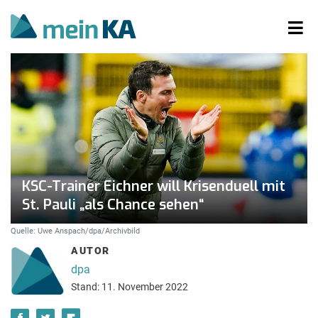
KSC-Trainer Eichner will Krisenduell mit
St. Pauli „als Chance sehen“
Quelle: Uwe Anspach/dpa/Archivbild
AUTOR
dpa
Stand: 11. November 2022