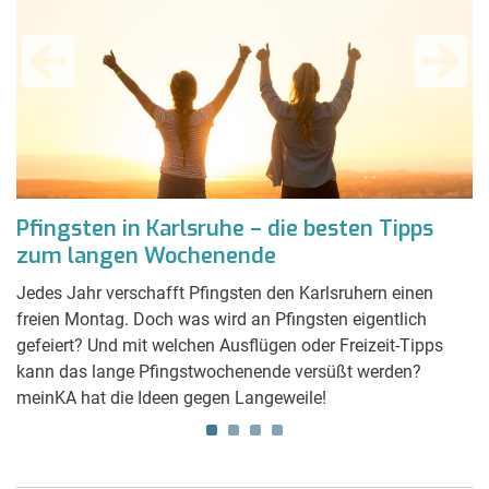
Pfingsten in Karlsruhe – die besten Tipps
G
zum langen Wochenende
z
f
Jedes Jahr verschafft Pfingsten den Karlsruhern einen
Di
n
freien Montag. Doch was wird an Pfingsten eigentlich
wa
mit
gefeiert? Und mit welchen Ausflügen oder Freizeit-Tipps
Ho
kann das lange Pfingstwochenende versüßt werden?
Ta
meinKA hat die Ideen gegen Langeweile!
de