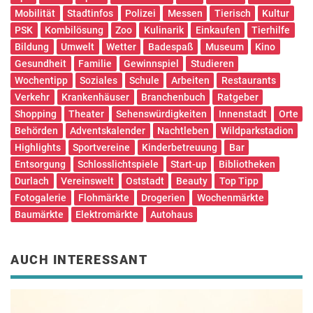
Mobilität
Stadtinfos
Polizei
Messen
Tierisch
Kultur
PSK
Kombilösung
Zoo
Kulinarik
Einkaufen
Tierhilfe
Bildung
Umwelt
Wetter
Badespaß
Museum
Kino
Gesundheit
Familie
Gewinnspiel
Studieren
Wochentipp
Soziales
Schule
Arbeiten
Restaurants
Verkehr
Krankenhäuser
Branchenbuch
Ratgeber
Shopping
Theater
Sehenswürdigkeiten
Innenstadt
Orte
Behörden
Adventskalender
Nachtleben
Wildparkstadion
Highlights
Sportvereine
Kinderbetreuung
Bar
Entsorgung
Schlosslichtspiele
Start-up
Bibliotheken
Durlach
Vereinswelt
Oststadt
Beauty
Top Tipp
Fotogalerie
Flohmärkte
Drogerien
Wochenmärkte
Baumärkte
Elektromärkte
Autohaus
AUCH INTERESSANT