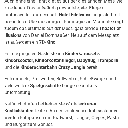
Auch ohne eine Fahrt gibt es auf der diesjährigen Mess‘ viel
zu erleben: Das aufwändig gestaltete, vier Etagen
umfassende Laufgeschäft
Hotel Edelweiss
begeistert mit
besonderen Überraschungen. Für magische Momente sorgt
zudem das erstmals auf der Mess’ gastierende
Theater of
Illusions
von Daniel Bornhäußer. Neu auf dem Messplatz
ist außerdem ein
7D-Kino
.
Für die jüngsten Gäste stehen
Kinderkarussells
,
Kinderscooter
,
Kinderkettenflieger
,
Babyflug
,
Trampolin
und die
Kinderachterbahn Crazy Jungle
bereit.
Entenangeln, Pfeilwerfen, Ballwerfen, Schießwagen und
viele weitere
Spielgeschäfte
bringen ebenfalls
Unterhaltung.
Natürlich dürfen bei keiner Mess‘ die
leckeren
Köstlichkeiten
fehlen: An den zahlreichen Imbissständen
werden Fahrpausen mit Bratwurst, Langos, Crêpes, Pasta
und Burger zum Genuss.