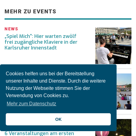
MEHR ZU EVENTS
NEWS
„Spiel Mich“: Hier warten zwölf
frei zugängliche Klaviere in der
Karlsruher Innenstadt
Cookies helfen uns bei der Bereitstellung
NEWS
unserer Inhalte und Dienste. Durch die weitere
Surfwelle, Schlosslichtspiele &
mehr: Die Karlsruher
Nutzung der Webseite stimmen Sie der
Veranstaltungen im August
Verwendung von Cookies zu.
Mehr zum Datenschutz
OK
NEWS
Food-Festival, Flohmarkt & mehr:
6 Veranstaltungen am ersten