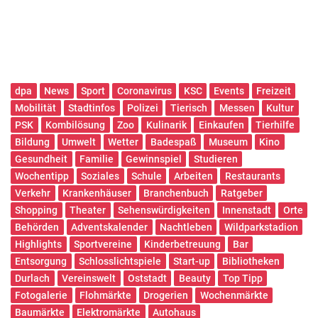
dpa
News
Sport
Coronavirus
KSC
Events
Freizeit
Mobilität
Stadtinfos
Polizei
Tierisch
Messen
Kultur
PSK
Kombilösung
Zoo
Kulinarik
Einkaufen
Tierhilfe
Bildung
Umwelt
Wetter
Badespaß
Museum
Kino
Gesundheit
Familie
Gewinnspiel
Studieren
Wochentipp
Soziales
Schule
Arbeiten
Restaurants
Verkehr
Krankenhäuser
Branchenbuch
Ratgeber
Shopping
Theater
Sehenswürdigkeiten
Innenstadt
Orte
Behörden
Adventskalender
Nachtleben
Wildparkstadion
Highlights
Sportvereine
Kinderbetreuung
Bar
Entsorgung
Schlosslichtspiele
Start-up
Bibliotheken
Durlach
Vereinswelt
Oststadt
Beauty
Top Tipp
Fotogalerie
Flohmärkte
Drogerien
Wochenmärkte
Baumärkte
Elektromärkte
Autohaus