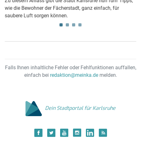
Zu diesem Anlass gibt die Stadt Karlsruhe nun fünf Tipps,
Uh
wie die Bewohner der Fächerstadt, ganz einfach, für
Ka
saubere Luft sorgen können.
Ka
Falls Ihnen inhaltliche Fehler oder Fehlfunktionen auffallen,
einfach bei
redaktion@meinka.de
melden.
Dein Stadtportal für Karlsruhe