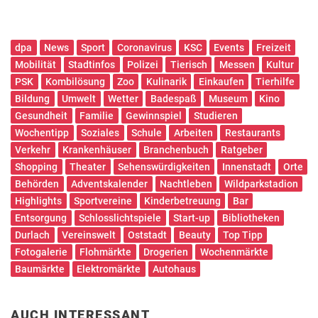
dpa
News
Sport
Coronavirus
KSC
Events
Freizeit
Mobilität
Stadtinfos
Polizei
Tierisch
Messen
Kultur
PSK
Kombilösung
Zoo
Kulinarik
Einkaufen
Tierhilfe
Bildung
Umwelt
Wetter
Badespaß
Museum
Kino
Gesundheit
Familie
Gewinnspiel
Studieren
Wochentipp
Soziales
Schule
Arbeiten
Restaurants
Verkehr
Krankenhäuser
Branchenbuch
Ratgeber
Shopping
Theater
Sehenswürdigkeiten
Innenstadt
Orte
Behörden
Adventskalender
Nachtleben
Wildparkstadion
Highlights
Sportvereine
Kinderbetreuung
Bar
Entsorgung
Schlosslichtspiele
Start-up
Bibliotheken
Durlach
Vereinswelt
Oststadt
Beauty
Top Tipp
Fotogalerie
Flohmärkte
Drogerien
Wochenmärkte
Baumärkte
Elektromärkte
Autohaus
AUCH INTERESSANT