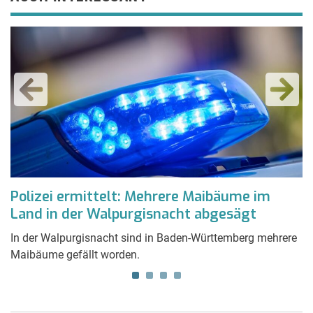
Polizei ermittelt: Mehrere Maibäume im
U
Land in der Walpurgisnacht abgesägt
V
In der Walpurgisnacht sind in Baden-Württemberg mehrere
Be
Maibäume gefällt worden.
Au
Ka