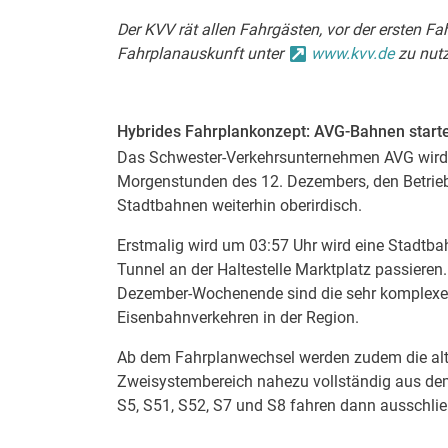
Der KVV rät allen Fahrgästen, vor der ersten Fa
Fahrplanauskunft unter
www.kvv.de
zu nutz
Hybrides Fahrplankonzept: AVG-Bahnen start
Das Schwester-Verkehrsunternehmen AVG wird m
Morgenstunden des 12. Dezembers, den Betrieb
Stadtbahnen weiterhin oberirdisch.
Erstmalig wird um 03:57 Uhr wird eine Stadtba
Tunnel an der Haltestelle Marktplatz passiere
Dezember-Wochenende sind die sehr komplexen
Eisenbahnverkehren in der Region.
Ab dem Fahrplanwechsel werden zudem die alt
Zweisystembereich nahezu vollständig aus dem
S5, S51, S52, S7 und S8 fahren dann ausschließ