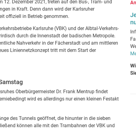
12. Dezember 2021, treten auf den Bus-, Tram- und
An
ngen in Kraft. Denn dann wird der Karlsruher
J
t offiziell in Betrieb genommen.
nu
rkehrsbetriebe Karlsruhe (VBK) und der Albtal-Verkehrs-
In
irdisch durch die Innenstadt der badischen Metropole.
Fa
ntliche Nahverkehr in der Fächerstadt und am mittleren
We
eues Liniennetzkonzept tritt mit dem Start der
Me
Wi
Si
 Samstag
lsruhes Oberbürgermeister Dr. Frank Mentrup findet
miebedingt wird es allerdings nur einen kleinen Festakt
e des Tunnels geöffnet, die hinunter in die sieben
chließend können alle mit den Trambahnen der VBK und