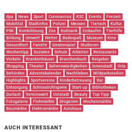
dpa
News
Sport
Coronavirus
KSC
Events
Freizeit
Mobilität
Stadtinfos
Polizei
Messen
Tierisch
Kultur
PSK
Kombilösung
Zoo
Kulinarik
Einkaufen
Tierhilfe
Bildung
Umwelt
Wetter
Badespaß
Museum
Kino
Gesundheit
Familie
Gewinnspiel
Studieren
Wochentipp
Soziales
Schule
Arbeiten
Restaurants
Verkehr
Krankenhäuser
Branchenbuch
Ratgeber
Shopping
Theater
Sehenswürdigkeiten
Innenstadt
Orte
Behörden
Adventskalender
Nachtleben
Wildparkstadion
Highlights
Sportvereine
Kinderbetreuung
Bar
Entsorgung
Schlosslichtspiele
Start-up
Bibliotheken
Durlach
Vereinswelt
Oststadt
Beauty
Top Tipp
Fotogalerie
Flohmärkte
Drogerien
Wochenmärkte
Baumärkte
Elektromärkte
Autohaus
AUCH INTERESSANT