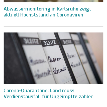
Abwassermonitoring in Karlsruhe zeigt
aktuell Höchststand an Coronaviren
Corona-Quarantäne: Land muss
Verdienstausfall für Ungeimpfte zahlen