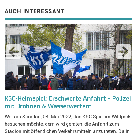
AUCH INTERESSANT
e
KSC-Heimspiel: Erschwerte Anfahrt – Polizei
Z
mit Drohnen & Wasserwerfern
e
Wer am Sonntag, 08. Mai 2022, das KSC-Spiel im Wildpark
El
besuchen möchte, dem wird geraten, die Anfahrt zum
W
au
Stadion mit öffentlichen Verkehrsmitteln anzutreten. Da in
wi