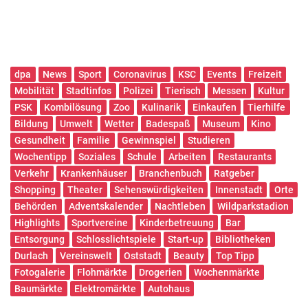
dpa
News
Sport
Coronavirus
KSC
Events
Freizeit
Mobilität
Stadtinfos
Polizei
Tierisch
Messen
Kultur
PSK
Kombilösung
Zoo
Kulinarik
Einkaufen
Tierhilfe
Bildung
Umwelt
Wetter
Badespaß
Museum
Kino
Gesundheit
Familie
Gewinnspiel
Studieren
Wochentipp
Soziales
Schule
Arbeiten
Restaurants
Verkehr
Krankenhäuser
Branchenbuch
Ratgeber
Shopping
Theater
Sehenswürdigkeiten
Innenstadt
Orte
Behörden
Adventskalender
Nachtleben
Wildparkstadion
Highlights
Sportvereine
Kinderbetreuung
Bar
Entsorgung
Schlosslichtspiele
Start-up
Bibliotheken
Durlach
Vereinswelt
Oststadt
Beauty
Top Tipp
Fotogalerie
Flohmärkte
Drogerien
Wochenmärkte
Baumärkte
Elektromärkte
Autohaus