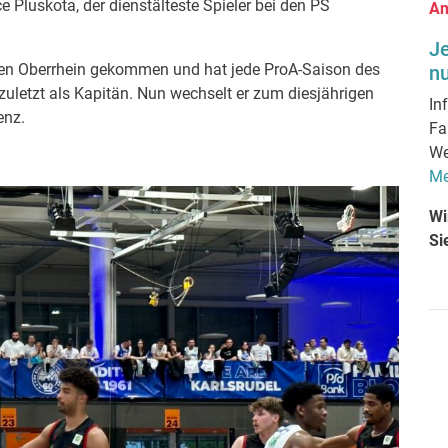
e Pluskota, der dienstälteste Spieler bei den PS
An
J
den Oberrhein gekommen und hat jede ProA-Saison des
nu
uletzt als Kapitän. Nun wechselt er zum diesjährigen
In
enz.
Fa
We
Me
Wi
Si