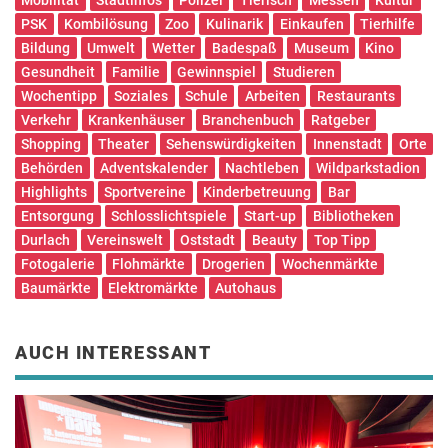
PSK
Kombilösung
Zoo
Kulinarik
Einkaufen
Tierhilfe
Bildung
Umwelt
Wetter
Badespaß
Museum
Kino
Gesundheit
Familie
Gewinnspiel
Studieren
Wochentipp
Soziales
Schule
Arbeiten
Restaurants
Verkehr
Krankenhäuser
Branchenbuch
Ratgeber
Shopping
Theater
Sehenswürdigkeiten
Innenstadt
Orte
Behörden
Adventskalender
Nachtleben
Wildparkstadion
Highlights
Sportvereine
Kinderbetreuung
Bar
Entsorgung
Schlosslichtspiele
Start-up
Bibliotheken
Durlach
Vereinswelt
Oststadt
Beauty
Top Tipp
Fotogalerie
Flohmärkte
Drogerien
Wochenmärkte
Baumärkte
Elektromärkte
Autohaus
AUCH INTERESSANT