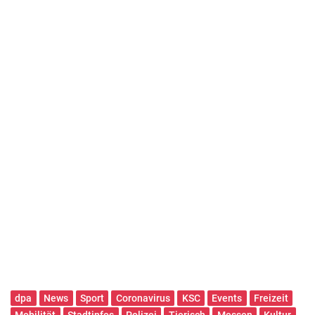
dpa
News
Sport
Coronavirus
KSC
Events
Freizeit
Mobilität
Stadtinfos
Polizei
Tierisch
Messen
Kultur