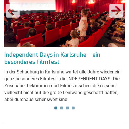
Independent Days in Karlsruhe – ein
W
besonderes Filmfest
R
In der Schauburg in Karlsruhe wartet alle Jahre wieder ein
Ru
ganz besonderes Filmfest - die INDEPENDENT DAYS. Die
li
Zuschauer bekommen dort Filme zu sehen, die es sonst
We
vielleicht nicht auf die große Leinwand geschafft hätten,
S
aber durchaus sehenswert sind.
de