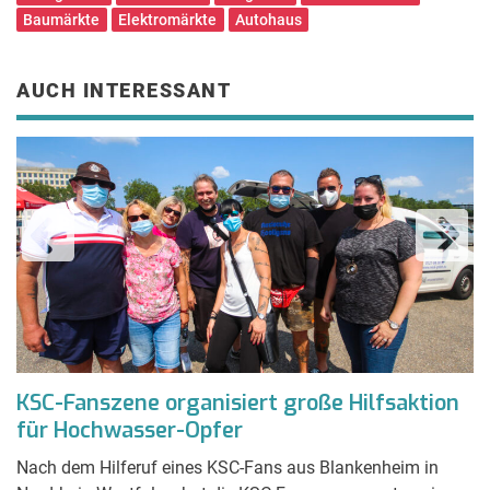
Baumärkte
Elektromärkte
Autohaus
AUCH INTERESSANT
KSC-Fanszene organisiert große Hilfsaktion
V
für Hochwasser-Opfer
R
g
Nach dem Hilferuf eines KSC-Fans aus Blankenheim in
Z