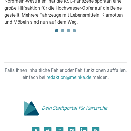
Nordrhein-Westfalen, hat die KSC-Fanszene spontan eine
Mo
große Hilfsaktion für die Hochwasser-Opfer auf die Beine
zw
gestellt. Mehrere Fahrzeuge mit Lebensmitteln, Klamotten
35
und Möbeln sind nun auf dem Weg.
Wo
Falls Ihnen inhaltliche Fehler oder Fehlfunktionen auffallen,
einfach bei
redaktion@meinka.de
melden.
Dein Stadtportal für Karlsruhe