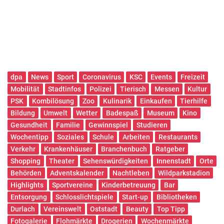
dpa
News
Sport
Coronavirus
KSC
Events
Freizeit
Mobilität
Stadtinfos
Polizei
Tierisch
Messen
Kultur
PSK
Kombilösung
Zoo
Kulinarik
Einkaufen
Tierhilfe
Bildung
Umwelt
Wetter
Badespaß
Museum
Kino
Gesundheit
Familie
Gewinnspiel
Studieren
Wochentipp
Soziales
Schule
Arbeiten
Restaurants
Verkehr
Krankenhäuser
Branchenbuch
Ratgeber
Shopping
Theater
Sehenswürdigkeiten
Innenstadt
Orte
Behörden
Adventskalender
Nachtleben
Wildparkstadion
Highlights
Sportvereine
Kinderbetreuung
Bar
Entsorgung
Schlosslichtspiele
Start-up
Bibliotheken
Durlach
Vereinswelt
Oststadt
Beauty
Top Tipp
Fotogalerie
Flohmärkte
Drogerien
Wochenmärkte