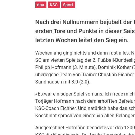
dpa
KSC
Sport
Nach drei Nullnummern bejubelt der
ersten Tore und Punkte in dieser Sa
letzten Wochen leitet den Sieg ein.
Wochenlang ging nichts und dann fast alles. Na
SC am vierten Spieltag der 2. Fußball-Bundeslig
Philipp Hofmann (3. Minute), Dominik Kother (
überlegene Team von Trainer Christian Eichn
Sandhausen mit 3:0 (2:0).
«Es war ein super Spiel von uns. Ich freue mic
Torjäger Hofmann nach dem erhofften Befreiung
KSC-Coach Eichner. Und natürlich habe das sch
Koschinat sprach von einem «in allen Belangen
Ausgerechnet Hofmann beendete vor den 1200 
KSC die Negativserie. Der beste Torschütze de