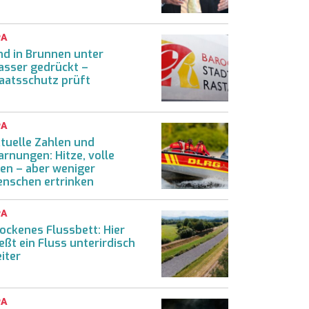
PA
nd in Brunnen unter
sser gedrückt –
aatsschutz prüft
PA
tuelle Zahlen und
rnungen: Hitze, volle
en – aber weniger
nschen ertrinken
PA
ockenes Flussbett: Hier
ießt ein Fluss unterirdisch
iter
PA