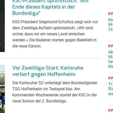
KSC-Präsident optimistisch: "Am
Ende dieses Kapitels in der
Bundesliga"
D
Ki
KSC-Präsident Siegmund-Schultze zeigt sich vor
Wa
dem Zweitliga-Auftakt optimistisch: «Wir sind
St
sicher, dass wir ein neues Level erreichen
werden.» Die Badener starten gegen Bielefeld in
die neue Saison.
D
Ak
Wa
Se
Me
Vor Zweitliga-Start: Karlsruhe
verliert gegen Hoffenheim
D
Der Karlsruher SC unterliegt dem Bundesligisten
Tr
fl
TSG Hoffenheim im Testspiel klar. Am
we
kommenden Wochenende startet der KSC in die
neue Saison der 2. Bundesliga.
D