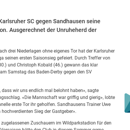
 Karlsruher SC gegen Sandhausen seine
ison. Ausgerechnet der Unruheherd der
ch drei Niederlagen ohne eigenes Tor hat der Karlsruher
a seinen ersten Saisonsieg gefeiert. Durch Treffer von
30.) und Christoph Kobald (46.) gewann das klar
er am Samstag das Baden-Derby gegen den SV
h, dass wir uns endlich mal belohnt haben», sagte
sschlag. «Die Mannschaft war griffig und gierig», lobte
nelle erste Tor ihr geholfen. Sandhausens Trainer Uwe
 hochverdienten Sieg der Gastgeber».
zugelassenen Zuschauern im Wildparkstadion für den
r Vorsaison hätte den Club in diesem Sommer gerne