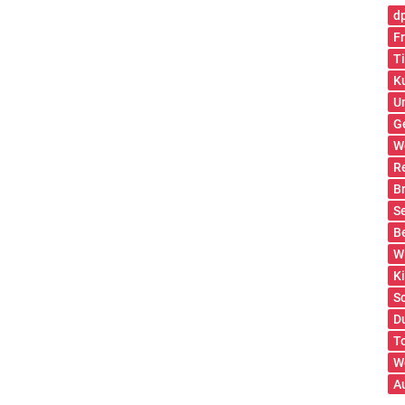
d
Fr
T
K
U
G
W
R
B
S
B
W
K
S
D
T
W
A