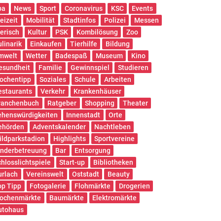
pa
News
Sport
Coronavirus
KSC
Events
eizeit
Mobilität
Stadtinfos
Polizei
Messen
ierisch
Kultur
PSK
Kombilösung
Zoo
ulinarik
Einkaufen
Tierhilfe
Bildung
mwelt
Wetter
Badespaß
Museum
Kino
esundheit
Familie
Gewinnspiel
Studieren
ochentipp
Soziales
Schule
Arbeiten
estaurants
Verkehr
Krankenhäuser
ranchenbuch
Ratgeber
Shopping
Theater
ehenswürdigkeiten
Innenstadt
Orte
ehörden
Adventskalender
Nachtleben
ildparkstadion
Highlights
Sportvereine
inderbetreuung
Bar
Entsorgung
chlosslichtspiele
Start-up
Bibliotheken
urlach
Vereinswelt
Oststadt
Beauty
op Tipp
Fotogalerie
Flohmärkte
Drogerien
ochenmärkte
Baumärkte
Elektromärkte
utohaus