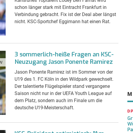
Karlsruhes Toptalent Louey Ben Farhat wird
schon länger stark mit Eintracht Frankfurt in
Verbindung gebracht. Fix ist der Deal aber längst
nicht. KSC-Sportchef Eggimann hat einen Rat.
3 sommerlich-heiße Fragen an KSC-
Neuzugang Jason Ponente Ramirez
W
Jason Ponente Ramirez ist im Sommer von der
U19 des 1. FC Köln in den Wildpark gewechselt.
Der talentierte Flügelspieler stand vergangene
Saison nicht nur in der UEFA Youth League auf
M
dem Platz, sondern auch im Finale um die
deutsche U19-Meisterschaft.
D
Gr
Wü
Pa