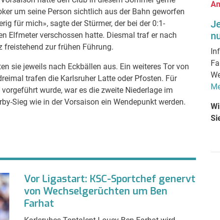
An
ker um seine Person sichtlich aus der Bahn geworfen
J
g für mich», sagte der Stürmer, der bei der 0:1-
nu
n Elfmeter verschossen hatte. Diesmal traf er nach
z freistehend zur frühen Führung.
In
Fa
n sie jeweils nach Eckbällen aus. Ein weiteres Tor von
We
reimal trafen die Karlsruher Latte oder Pfosten. Für
Me
orgeführt wurde, war es die zweite Niederlage im
erby-Sieg wie in der Vorsaison ein Wendepunkt werden.
Wi
Si
Vor Ligastart: KSC-Sportchef genervt
von Wechselgerüchten um Ben
Farhat