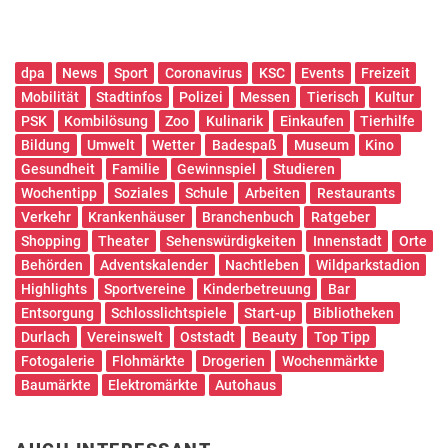
dpa
News
Sport
Coronavirus
KSC
Events
Freizeit
Mobilität
Stadtinfos
Polizei
Messen
Tierisch
Kultur
PSK
Kombilösung
Zoo
Kulinarik
Einkaufen
Tierhilfe
Bildung
Umwelt
Wetter
Badespaß
Museum
Kino
Gesundheit
Familie
Gewinnspiel
Studieren
Wochentipp
Soziales
Schule
Arbeiten
Restaurants
Verkehr
Krankenhäuser
Branchenbuch
Ratgeber
Shopping
Theater
Sehenswürdigkeiten
Innenstadt
Orte
Behörden
Adventskalender
Nachtleben
Wildparkstadion
Highlights
Sportvereine
Kinderbetreuung
Bar
Entsorgung
Schlosslichtspiele
Start-up
Bibliotheken
Durlach
Vereinswelt
Oststadt
Beauty
Top Tipp
Fotogalerie
Flohmärkte
Drogerien
Wochenmärkte
Baumärkte
Elektromärkte
Autohaus