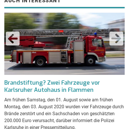
AUCH INTERESSANT
-
Brandstiftung? Zwei Fahrzeuge vor
A
Karlsruher Autohaus in Flammen
g
-
Am frühen Samstag, den 01. August sowie am frühen
Ei
Montag, den 03. August 2020 wurden vier Fahrzeuge durch
ei
Brände zerstört und ein Sachschaden von geschätzten
Fr
200.000 Euro verursacht, darüber informiert die Polizei
Karlsruhe in einer Pressemitteilung.