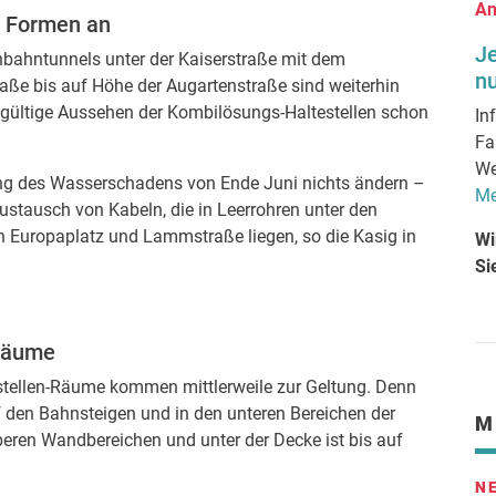
An
e Formen an
J
bahntunnels unter der Kaiserstraße mit dem
nu
raße bis auf Höhe der Augartenstraße sind weiterhin
dgültige Aussehen der Kombilösungs-Haltestellen schon
In
Fa
We
ung des Wasserschadens von Ende Juni nichts ändern –
Me
ustausch von Kabeln, die in Leerrohren unter den
n Europaplatz und Lammstraße liegen, so die Kasig in
Wi
Si
-Räume
estellen-Räume kommen mittlerweile zur Geltung. Denn
 den Bahnsteigen und in den unteren Bereichen der
M
eren Wandbereichen und unter der Decke ist bis auf
N