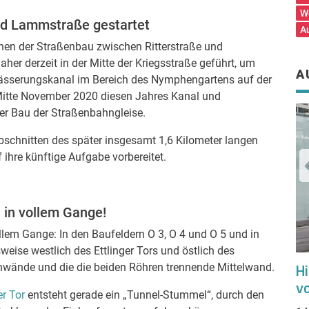
W
nd Lammstraße gestartet
A
chen der Straßenbau zwischen Ritterstraße und
er derzeit in der Mitte der Kriegsstraße geführt, um
A
ässerungskanal im Bereich des Nymphengartens auf der
 Mitte November 2020 diesen Jahres Kanal und
der Bau der Straßenbahngleise.
 Abschnitten des später insgesamt 1,6 Kilometer langen
 ihre künftige Aufgabe vorbereitet.
 in vollem Gange!
llem Gange: In den Baufeldern O 3, O 4 und O 5 und in
eise westlich des Ettlinger Tors und östlich des
nwände und die die beiden Röhren trennende Mittelwand.
Vier Milliarden Euro: VBK & Co.
H
schreiben für 504 Regional-
v
r Tor
entsteht gerade ein „Tunnel-Stummel“, durch den
Stadbahnen aus