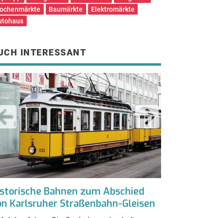
ochenmärkte
Baumärkte
Elektromärkte
utohaus
UCH INTERESSANT
istorische Bahnen zum Abschied
Impfaktione
on Karlsruher Straßenbahn-Gleisen
ziehen Taus