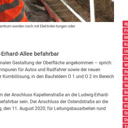
d
szentrum werden noch mit Elektrolei-tungen oder
Fr
M
K
U
Erhard-Allee befahrbar
G
 finalen Gestaltung der Oberfläche angekommen – sprich:
W
hrspuren für Autos und Radfahrer sowie der neuen
R
er Kombilösung, in den Baufeldern O 1 und O 2 im Bereich
B
S
B
 der Anschluss Kapellenstraße an die Ludwig-Erhard-
W
 befahrbar sein. Der Anschluss der Ostendstraße an die
K
g, den 11. August 2020, für Leitungsbauarbeiten rund
S
D
T