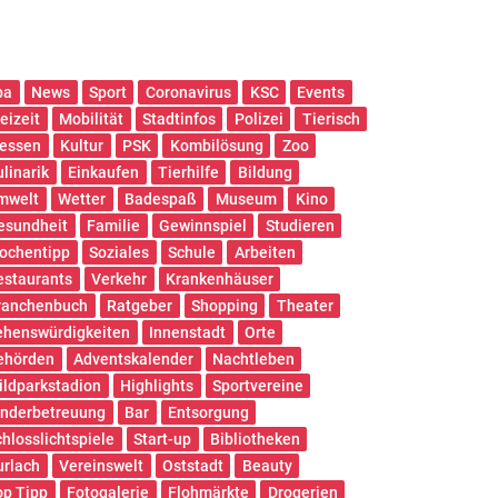
pa
News
Sport
Coronavirus
KSC
Events
eizeit
Mobilität
Stadtinfos
Polizei
Tierisch
essen
Kultur
PSK
Kombilösung
Zoo
ulinarik
Einkaufen
Tierhilfe
Bildung
mwelt
Wetter
Badespaß
Museum
Kino
esundheit
Familie
Gewinnspiel
Studieren
ochentipp
Soziales
Schule
Arbeiten
estaurants
Verkehr
Krankenhäuser
ranchenbuch
Ratgeber
Shopping
Theater
ehenswürdigkeiten
Innenstadt
Orte
ehörden
Adventskalender
Nachtleben
ildparkstadion
Highlights
Sportvereine
inderbetreuung
Bar
Entsorgung
chlosslichtspiele
Start-up
Bibliotheken
urlach
Vereinswelt
Oststadt
Beauty
op Tipp
Fotogalerie
Flohmärkte
Drogerien