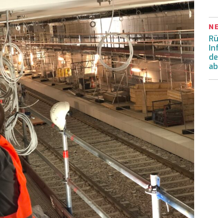
N
Rü
In
de
ab