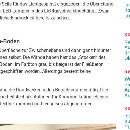
e Seile für das Lichtgespinst eingezogen, die Oberleitung
Le
Ko
er LED-Lampen in das Lichtgespinst eingehängt. Zwar
Lu
iche Eindruck ist bereits zu sehen.
K
o-Boden
Na
Au
 Oberfläche zur Zwischenebene und dann ganz hinunter
Kr
nen selbst. Die Wände haben hier das „Stocken“ des
Ok
Boden: Im Farbton grau bis beige ist der Fließbeton
geschliffen worden. Allerdings besteht keine
D
W
na
sind die Handwerker in den Betriebsräumen tätig. Hier
Au
A
cherheitstechnik, Anlagen für Kommunikation, ebenso
technik montiert und technisch abgenommen.
K
In
Ku
Tu