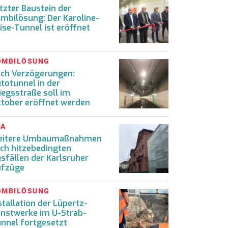
tzter Baustein der
mbilösung: Der Karoline-
ise-Tunnel ist eröffnet
OMBILÖSUNG
ch Verzögerungen:
totunnel in der
iegsstraße soll im
tober eröffnet werden
PA
eitere Umbaumaßnahmen
ch hitzebedingten
sfällen der Karlsruher
ufzüge
OMBILÖSUNG
stallation der Lüpertz-
nstwerke im U-Strab-
nnel fortgesetzt