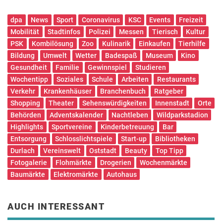
dpa
News
Sport
Coronavirus
KSC
Events
Freizeit
Mobilität
Stadtinfos
Polizei
Messen
Tierisch
Kultur
PSK
Kombilösung
Zoo
Kulinarik
Einkaufen
Tierhilfe
Bildung
Umwelt
Wetter
Badespaß
Museum
Kino
Gesundheit
Familie
Gewinnspiel
Studieren
Wochentipp
Soziales
Schule
Arbeiten
Restaurants
Verkehr
Krankenhäuser
Branchenbuch
Ratgeber
Shopping
Theater
Sehenswürdigkeiten
Innenstadt
Orte
Behörden
Adventskalender
Nachtleben
Wildparkstadion
Highlights
Sportvereine
Kinderbetreuung
Bar
Entsorgung
Schlosslichtspiele
Start-up
Bibliotheken
Durlach
Vereinswelt
Oststadt
Beauty
Top Tipp
Fotogalerie
Flohmärkte
Drogerien
Wochenmärkte
Baumärkte
Elektromärkte
Autohaus
AUCH INTERESSANT