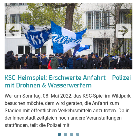
e
KSC-Heimspiel: Erschwerte Anfahrt – Polizei
Z
mit Drohnen & Wasserwerfern
e
Wer am Sonntag, 08. Mai 2022, das KSC-Spiel im Wildpark
El
besuchen möchte, dem wird geraten, die Anfahrt zum
W
au
Stadion mit öffentlichen Verkehrsmitteln anzutreten. Da in
wi
der Innenstadt zeitgleich noch andere Veranstaltungen
e
stattfinden, teilt die Polizei mit.
Po