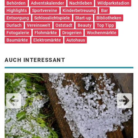
Behörden
Adventskalender
Nachtleben
Wildparkstadion
Highlights
Sportvereine
Kinderbetreuung
Bar
Entsorgung
Schlosslichtspiele
Start-up
Bibliotheken
Durlach
Vereinswelt
Oststadt
Beauty
Top Tipp
Fotogalerie
Flohmärkte
Drogerien
Wochenmärkte
Baumärkte
Elektromärkte
Autohaus
AUCH INTERESSANT