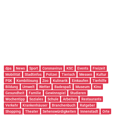
dpa
News
Sport
Coronavirus
KSC
Events
Freizeit
Mobilität
Stadtinfos
Polizei
Tierisch
Messen
Kultur
PSK
Kombilösung
Zoo
Kulinarik
Einkaufen
Tierhilfe
Bildung
Umwelt
Wetter
Badespaß
Museum
Kino
Gesundheit
Familie
Gewinnspiel
Studieren
Wochentipp
Soziales
Schule
Arbeiten
Restaurants
Verkehr
Krankenhäuser
Branchenbuch
Ratgeber
Shopping
Theater
Sehenswürdigkeiten
Innenstadt
Orte