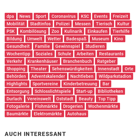
dpa
News
Sport
Coronavirus
KSC
Events
Freizeit
Mobilität
Stadtinfos
Polizei
Messen
Tierisch
Kultur
PSK
Kombilösung
Zoo
Kulinarik
Einkaufen
Tierhilfe
Bildung
Umwelt
Wetter
Badespaß
Museum
Kino
Gesundheit
Familie
Gewinnspiel
Studieren
Wochentipp
Soziales
Schule
Arbeiten
Restaurants
Verkehr
Krankenhäuser
Branchenbuch
Ratgeber
Shopping
Theater
Sehenswürdigkeiten
Innenstadt
Orte
Behörden
Adventskalender
Nachtleben
Wildparkstadion
Highlights
Sportvereine
Kinderbetreuung
Bar
Entsorgung
Schlosslichtspiele
Start-up
Bibliotheken
Durlach
Vereinswelt
Oststadt
Beauty
Top Tipp
Fotogalerie
Flohmärkte
Drogerien
Wochenmärkte
Baumärkte
Elektromärkte
Autohaus
AUCH INTERESSANT