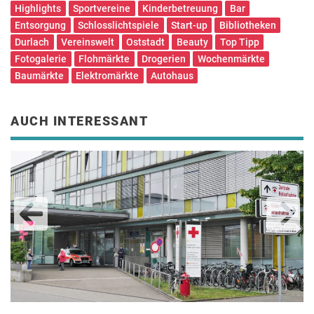
Highlights
Sportvereine
Kinderbetreuung
Bar
Entsorgung
Schlosslichtspiele
Start-up
Bibliotheken
Durlach
Vereinswelt
Oststadt
Beauty
Top Tipp
Fotogalerie
Flohmärkte
Drogerien
Wochenmärkte
Baumärkte
Elektromärkte
Autohaus
AUCH INTERESSANT