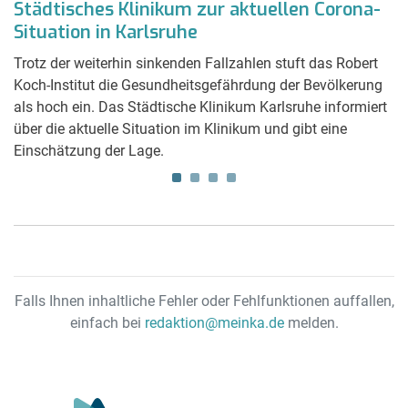
Städtisches Klinikum zur aktuellen Corona-
N
Situation in Karlsruhe
K
Trotz der weiterhin sinkenden Fallzahlen stuft das Robert
D
Koch-Institut die Gesundheitsgefährdung der Bevölkerung
ob
als hoch ein. Das Städtische Klinikum Karlsruhe informiert
un
er
über die aktuelle Situation im Klinikum und gibt eine
au
Einschätzung der Lage.
Ka
Falls Ihnen inhaltliche Fehler oder Fehlfunktionen auffallen,
einfach bei
redaktion@meinka.de
melden.