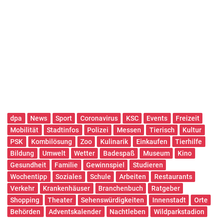
dpa
News
Sport
Coronavirus
KSC
Events
Freizeit
Mobilität
Stadtinfos
Polizei
Messen
Tierisch
Kultur
PSK
Kombilösung
Zoo
Kulinarik
Einkaufen
Tierhilfe
Bildung
Umwelt
Wetter
Badespaß
Museum
Kino
Gesundheit
Familie
Gewinnspiel
Studieren
Wochentipp
Soziales
Schule
Arbeiten
Restaurants
Verkehr
Krankenhäuser
Branchenbuch
Ratgeber
Shopping
Theater
Sehenswürdigkeiten
Innenstadt
Orte
Behörden
Adventskalender
Nachtleben
Wildparkstadion