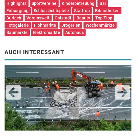
Highlights
Sportvereine
Kinderbetreuung
Bar
Entsorgung
Schlosslichtspiele
Start-up
Bibliotheken
Durlach
Vereinswelt
Oststadt
Beauty
Top Tipp
Fotogalerie
Flohmärkte
Drogerien
Wochenmärkte
Baumärkte
Elektromärkte
Autohaus
AUCH INTERESSANT