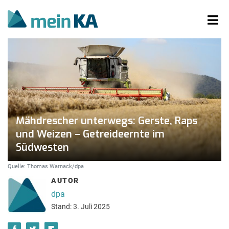
Mähdrescher unterwegs: Gerste, Raps
und Weizen – Getreideernte im
Südwesten
Quelle: Thomas Warnack/dpa
AUTOR
dpa
Stand: 3. Juli 2025