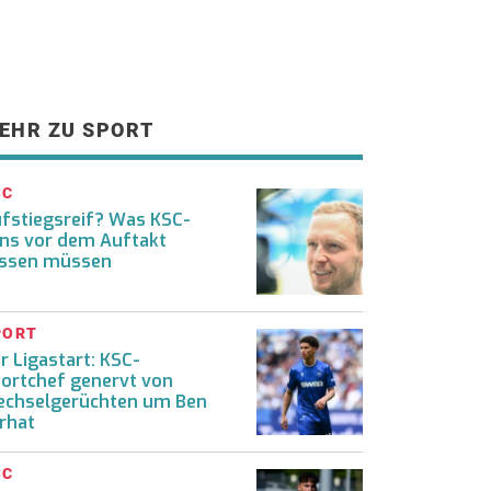
EHR ZU SPORT
SC
fstiegsreif? Was KSC-
ns vor dem Auftakt
ssen müssen
PORT
r Ligastart: KSC-
ortchef genervt von
chselgerüchten um Ben
rhat
SC