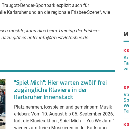
Traugott-Bender-Sportpark explizit auch für
lle Karlsruher und an die regionale Frisbee-Szene“, wie
ssen möchte, kann dies beim Training der Frisbee-
M
dazu gibt es unter info@freestylefrisbee.de
K
Au
Fa
wi
"Spiel Mich": Hier warten zwölf frei
S
zugängliche Klaviere in der
Vo
Karlsruher Innenstadt
Sp
We
Platz nehmen, losspielen und gemeinsam Musik
Fa
erleben: Vom 10. August bis 05. September 2026,
lädt die Klavieraktion „Spiel Mich – Yes We Jam!“
K
wieder zum freien Musizieren in der Karlsruher