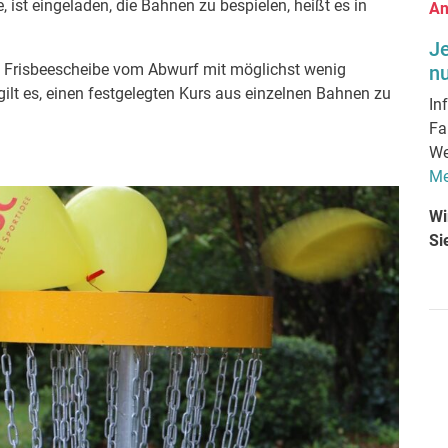
 ist eingeladen, die Bahnen zu bespielen, heißt es in
An
J
ine Frisbeescheibe vom Abwurf mit möglichst wenig
nu
gilt es, einen festgelegten Kurs aus einzelnen Bahnen zu
In
Fa
We
Me
Wi
Si