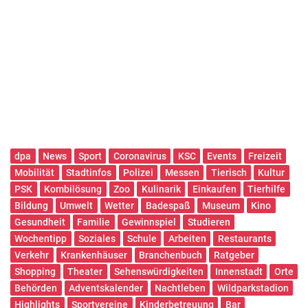
dpa
News
Sport
Coronavirus
KSC
Events
Freizeit
Mobilität
Stadtinfos
Polizei
Messen
Tierisch
Kultur
PSK
Kombilösung
Zoo
Kulinarik
Einkaufen
Tierhilfe
Bildung
Umwelt
Wetter
Badespaß
Museum
Kino
Gesundheit
Familie
Gewinnspiel
Studieren
Wochentipp
Soziales
Schule
Arbeiten
Restaurants
Verkehr
Krankenhäuser
Branchenbuch
Ratgeber
Shopping
Theater
Sehenswürdigkeiten
Innenstadt
Orte
Behörden
Adventskalender
Nachtleben
Wildparkstadion
Highlights
Sportvereine
Kinderbetreuung
Bar