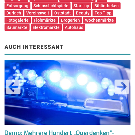
Entsorgung
Schlosslichtspiele
Start-up
Bibliotheken
Durlach
Vereinswelt
Oststadt
Beauty
Top Tipp
Fotogalerie
Flohmärkte
Drogerien
Wochenmärkte
Baumärkte
Elektromärkte
Autohaus
AUCH INTERESSANT
Demo: Mehrere Hundert „Querdenken“-
N