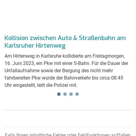
Kollision zwischen Auto & Straßenbahn am
U
e
Karlsruher Hirtenweg
M
Am Hirtenweg in Karlsruhe kollidierte am Freitagmorgen,
Be
16. Juni 2023, ein Pkw mit einer S-Bahn. Für die Dauer der
Do
uhe
Unfallaufnahme sowie der Bergung des nicht mehr
Mo
fahrbereiten Pkw wurde der Bahnverkehr bis circa 08:45
Un
Uhr eingestellt, teilt die Polizei mit.
ci
Falls Ihnen inhaltliche Fehler oder Fehlfunktionen auffallen,