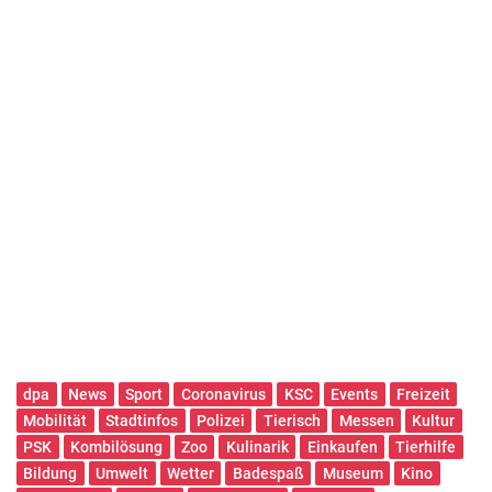
dpa
News
Sport
Coronavirus
KSC
Events
Freizeit
Mobilität
Stadtinfos
Polizei
Tierisch
Messen
Kultur
PSK
Kombilösung
Zoo
Kulinarik
Einkaufen
Tierhilfe
Bildung
Umwelt
Wetter
Badespaß
Museum
Kino