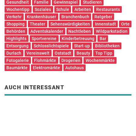
Gesundheit
Familie
Gewinnspiel
Studieren
Wochentipp
Soziales
Schule
Arbeiten
Restaurants
Verkehr
Krankenhäuser
Branchenbuch
Ratgeber
Shopping
Theater
Sehenswürdigkeiten
Innenstadt
Orte
Behörden
Adventskalender
Nachtleben
Wildparkstadion
Highlights
Sportvereine
Kinderbetreuung
Bar
Entsorgung
Schlosslichtspiele
Start-up
Bibliotheken
Durlach
Vereinswelt
Oststadt
Beauty
Top Tipp
Fotogalerie
Flohmärkte
Drogerien
Wochenmärkte
Baumärkte
Elektromärkte
Autohaus
AUCH INTERESSANT