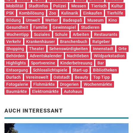
Mobilität
Stadtinfos
Polizei
Messen
Tierisch
Kultur
PSK
Kombilösung
Zoo
Kulinarik
Einkaufen
Tierhilfe
Bildung
Umwelt
Wetter
Badespaß
Museum
Kino
Gesundheit
Familie
Gewinnspiel
Studieren
Wochentipp
Soziales
Schule
Arbeiten
Restaurants
Verkehr
Krankenhäuser
Branchenbuch
Ratgeber
Shopping
Theater
Sehenswürdigkeiten
Innenstadt
Orte
Behörden
Adventskalender
Nachtleben
Wildparkstadion
Highlights
Sportvereine
Kinderbetreuung
Bar
Entsorgung
Schlosslichtspiele
Start-up
Bibliotheken
Durlach
Vereinswelt
Oststadt
Beauty
Top Tipp
Fotogalerie
Flohmärkte
Drogerien
Wochenmärkte
Baumärkte
Elektromärkte
Autohaus
AUCH INTERESSANT