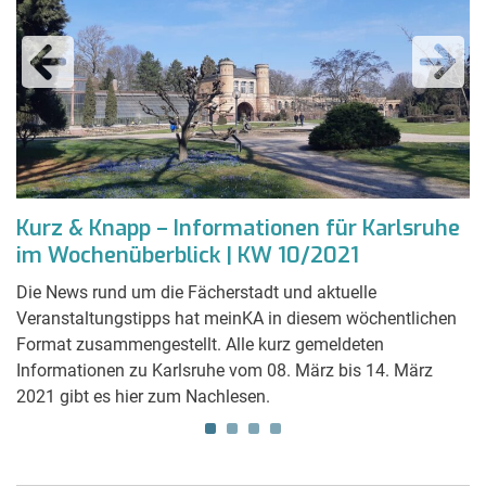
e
Kurz & Knapp – Informationen für Karlsruhe
U
im Wochenüberblick | KW 10/2021
K
Die News rund um die Fächerstadt und aktuelle
P
im
Veranstaltungstipps hat meinKA in diesem wöchentlichen
di
Format zusammengestellt. Alle kurz gemeldeten
de
Informationen zu Karlsruhe vom 08. März bis 14. März
üb
2021 gibt es hier zum Nachlesen.
Ka