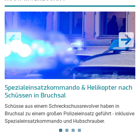
Spezialeinsatzkommando & Helikopter nach
„
Schüssen in Bruchsal
i
es
Schüsse aus einem Schreckschussrevolver haben in
Kü
Bruchsal zu einem großen Polizeieinsatz geführt - inklusive
Au
Spezialeinsatzkommando und Hubschrauber.
i