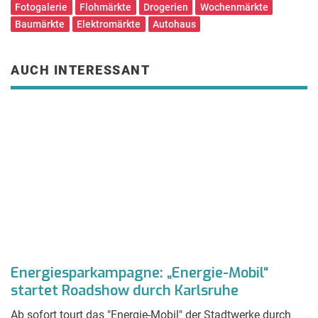
Fotogalerie
Flohmärkte
Drogerien
Wochenmärkte
Baumärkte
Elektromärkte
Autohaus
AUCH INTERESSANT
Energiesparkampagne: „Energie-Mobil“
W
startet Roadshow durch Karlsruhe
S
Ab sofort tourt das "Energie-Mobil" der Stadtwerke durch
Es