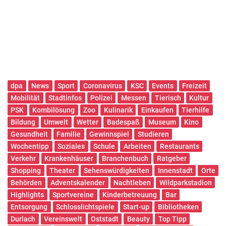
dpa
News
Sport
Coronavirus
KSC
Events
Freizeit
Mobilität
Stadtinfos
Polizei
Messen
Tierisch
Kultur
PSK
Kombilösung
Zoo
Kulinarik
Einkaufen
Tierhilfe
Bildung
Umwelt
Wetter
Badespaß
Museum
Kino
Gesundheit
Familie
Gewinnspiel
Studieren
Wochentipp
Soziales
Schule
Arbeiten
Restaurants
Verkehr
Krankenhäuser
Branchenbuch
Ratgeber
Shopping
Theater
Sehenswürdigkeiten
Innenstadt
Orte
Behörden
Adventskalender
Nachtleben
Wildparkstadion
Highlights
Sportvereine
Kinderbetreuung
Bar
Entsorgung
Schlosslichtspiele
Start-up
Bibliotheken
Durlach
Vereinswelt
Oststadt
Beauty
Top Tipp