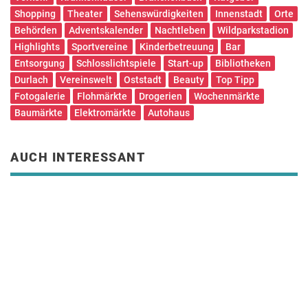
Shopping
Theater
Sehenswürdigkeiten
Innenstadt
Orte
Behörden
Adventskalender
Nachtleben
Wildparkstadion
Highlights
Sportvereine
Kinderbetreuung
Bar
Entsorgung
Schlosslichtspiele
Start-up
Bibliotheken
Durlach
Vereinswelt
Oststadt
Beauty
Top Tipp
Fotogalerie
Flohmärkte
Drogerien
Wochenmärkte
Baumärkte
Elektromärkte
Autohaus
AUCH INTERESSANT