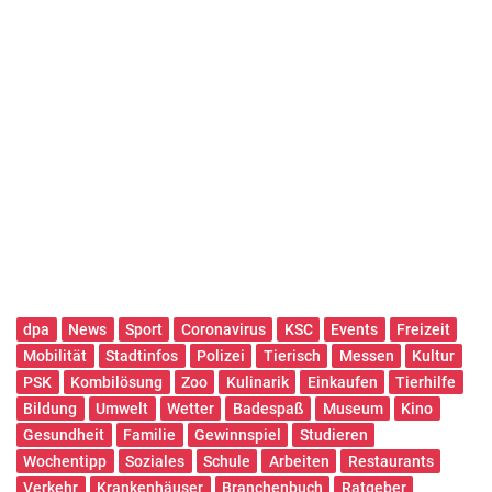
dpa
News
Sport
Coronavirus
KSC
Events
Freizeit
Mobilität
Stadtinfos
Polizei
Tierisch
Messen
Kultur
PSK
Kombilösung
Zoo
Kulinarik
Einkaufen
Tierhilfe
Bildung
Umwelt
Wetter
Badespaß
Museum
Kino
Gesundheit
Familie
Gewinnspiel
Studieren
Wochentipp
Soziales
Schule
Arbeiten
Restaurants
Verkehr
Krankenhäuser
Branchenbuch
Ratgeber