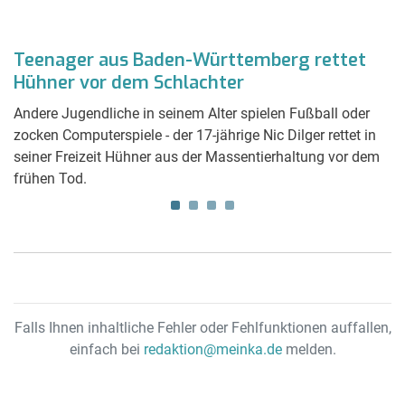
Teenager aus Baden-Württemberg rettet
D
Hühner vor dem Schlachter
f
r
Andere Jugendliche in seinem Alter spielen Fußball oder
ie
zocken Computerspiele - der 17-jährige Nic Dilger rettet in
Ar
seiner Freizeit Hühner aus der Massentierhaltung vor dem
Do
frühen Tod.
Falls Ihnen inhaltliche Fehler oder Fehlfunktionen auffallen,
einfach bei
redaktion@meinka.de
melden.