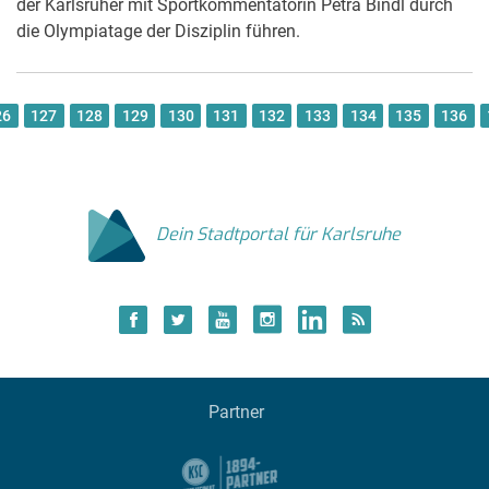
der Karlsruher mit Sportkommentatorin Petra Bindl durch
die Olympiatage der Disziplin führen.
26
127
128
129
130
131
132
133
134
135
136
Dein Stadtportal für Karlsruhe
Partner