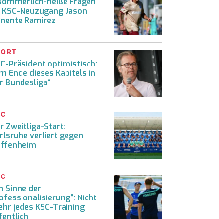
sommerlich-heiße Fragen
 KSC-Neuzugang Jason
nente Ramirez
PORT
C-Präsident optimistisch:
m Ende dieses Kapitels in
r Bundesliga“
SC
r Zweitliga-Start:
rlsruhe verliert gegen
ffenheim
SC
m Sinne der
ofessionalisierung“: Nicht
hr jedes KSC-Training
fentlich