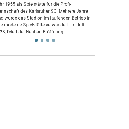
hr 1955 als Spielstätte für die Profi-
feiern beim erst
nnschaft des Karlsruher SC. Mehrere Jahre
Rückkehr in die 
ng wurde das Stadion im laufenden Betrieb in
KSC sorgte mit e
ne moderne Spielstätte verwandelt. Im Juli
Sahnehäubchen
23, feiert der Neubau Eröffnung.