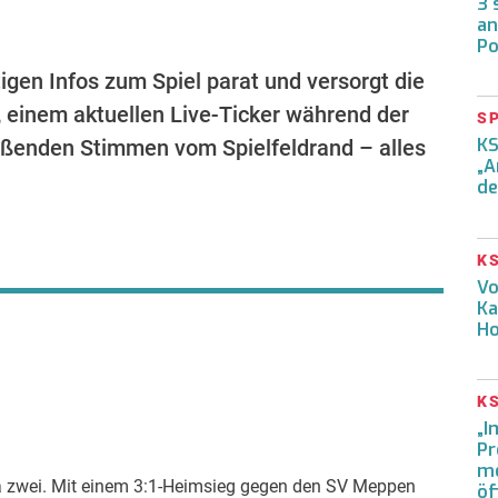
3 
an
Po
igen Infos zum Spiel parat und versorgt die
 einem aktuellen Live-Ticker während der
S
KS
ßenden Stimmen vom Spielfeldrand – alles
„A
de
K
Vo
Ka
Ho
K
„I
Pr
me
iga zwei. Mit einem 3:1-Heimsieg gegen den SV Meppen
öf