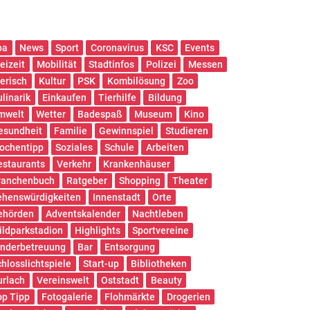
pa
News
Sport
Coronavirus
KSC
Events
eizeit
Mobilität
Stadtinfos
Polizei
Messen
ierisch
Kultur
PSK
Kombilösung
Zoo
ulinarik
Einkaufen
Tierhilfe
Bildung
mwelt
Wetter
Badespaß
Museum
Kino
esundheit
Familie
Gewinnspiel
Studieren
ochentipp
Soziales
Schule
Arbeiten
estaurants
Verkehr
Krankenhäuser
ranchenbuch
Ratgeber
Shopping
Theater
ehenswürdigkeiten
Innenstadt
Orte
ehörden
Adventskalender
Nachtleben
ildparkstadion
Highlights
Sportvereine
inderbetreuung
Bar
Entsorgung
chlosslichtspiele
Start-up
Bibliotheken
urlach
Vereinswelt
Oststadt
Beauty
op Tipp
Fotogalerie
Flohmärkte
Drogerien