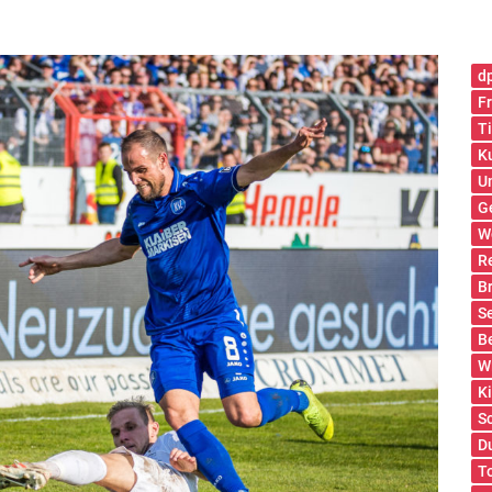
d
Fr
T
K
U
G
W
R
B
S
B
W
K
S
D
T