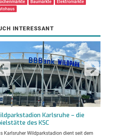
ochenmärkte
Baumärkte
Elektromärkte
utohaus
UCH INTERESSANT
ildparkstadion Karlsruhe – die
Hexenkessel 
pielstätte des KSC
Torparty ge
s Karlsruher Wildparkstadion dient seit dem
Partystimmung i