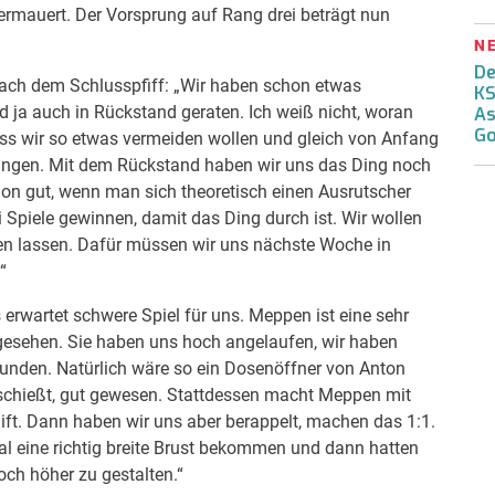
termauert. Der Vorsprung auf Rang drei beträgt nun
N
De
nach dem Schlusspfiff: „Wir haben schon etwas
KS
 ja auch in Rückstand geraten. Ich weiß nicht, woran
As
Go
ss wir so etwas vermeiden wollen und gleich von Anfang
gelungen. Mit dem Rückstand haben wir uns das Ding noch
chon gut, wenn man sich theoretisch einen Ausrutscher
i Spiele gewinnen, damit das Ding durch ist. Wir wollen
men lassen. Dafür müssen wir uns nächste Woche in
“
 erwartet schwere Spiel für uns. Meppen ist eine sehr
esehen. Sie haben uns hoch angelaufen, wir haben
efunden. Natürlich wäre so ein Dosenöffner von Anton
anschießt, gut gewesen. Stattdessen macht Meppen mit
ift. Dann haben wir uns aber berappelt, machen das 1:1.
l eine richtig breite Brust bekommen und dann hatten
och höher zu gestalten.“