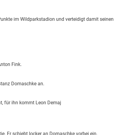
Punkte im Wildparkstadion und verteidigt damit seinen
nton Fink.
istanz Domaschke an.
t, für ihn kommt Leon Demaj
1
tie. Er schiebt locker an Domaschke vorbei ein.