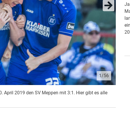
Radrennen: Das Turmbergrennen in Karlsruhe ist
Ja
bei den Radsportlern der Region mittlerweile eine
Ma
feste Größe. Die Staffelwertung oder das
la
Kinderhänger-Rennen sorgen auch bei den
ei
Zuschauern für Spannung.
20
1/56
 April 2019 den SV Meppen mit 3:1. Hier gibt es alle