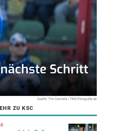
nächste Schritt
Quelle: Tim Carmele | TMC-Fotografie.de
EHR ZU KSC
SC