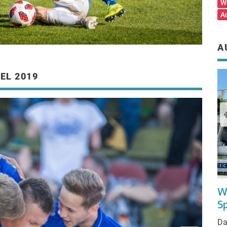
W
A
A
EL 2019
Turmbergrennen in Karlsruhe – wenn
W
der Durlacher Hausberg ruft!
S
Es ist ein kurzes, aber nicht gerade leichtes
Da