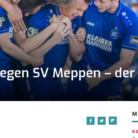
gegen SV Meppen – der 
M
K